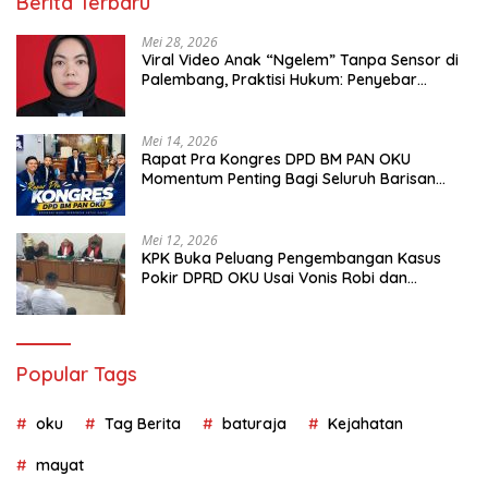
Berita Terbaru
Mei 28, 2026
Viral Video Anak “Ngelem” Tanpa Sensor di
Palembang, Praktisi Hukum: Penyebar
Terancam Pidana
Mei 14, 2026
Rapat Pra Kongres DPD BM PAN OKU
Momentum Penting Bagi Seluruh Barisan
Muda Partai Amanat Nasional
Mei 12, 2026
KPK Buka Peluang Pengembangan Kasus
Pokir DPRD OKU Usai Vonis Robi dan
Parwanto
Popular Tags
oku
Tag Berita
baturaja
Kejahatan
mayat