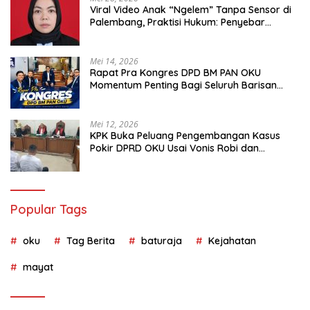
Viral Video Anak “Ngelem” Tanpa Sensor di
Palembang, Praktisi Hukum: Penyebar
Terancam Pidana
Mei 14, 2026
Rapat Pra Kongres DPD BM PAN OKU
Momentum Penting Bagi Seluruh Barisan
Muda Partai Amanat Nasional
Mei 12, 2026
KPK Buka Peluang Pengembangan Kasus
Pokir DPRD OKU Usai Vonis Robi dan
Parwanto
Popular Tags
oku
Tag Berita
baturaja
Kejahatan
mayat