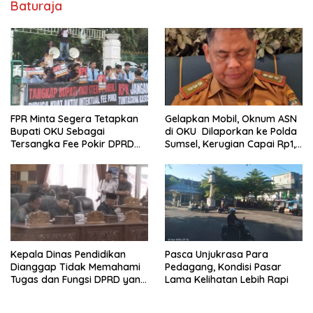
Baturaja
FPR Minta Segera Tetapkan
Gelapkan Mobil, Oknum ASN
Bupati OKU Sebagai
di OKU Dilaporkan ke Polda
Tersangka Fee Pokir DPRD
Sumsel, Kerugian Capai Rp1,2
OKU
Miliar
Pasca Unjukrasa Para
Kepala Dinas Pendidikan
Pedagang, Kondisi Pasar
Dianggap Tidak Memahami
Lama Kelihatan Lebih Rapi
Tugas dan Fungsi DPRD yang
Diatur Dalam Konstitusi