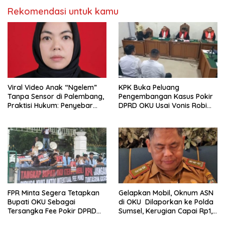
Rekomendasi untuk kamu
Viral Video Anak “Ngelem”
KPK Buka Peluang
Tanpa Sensor di Palembang,
Pengembangan Kasus Pokir
Praktisi Hukum: Penyebar
DPRD OKU Usai Vonis Robi
Terancam Pidana
dan Parwanto
FPR Minta Segera Tetapkan
Gelapkan Mobil, Oknum ASN
Bupati OKU Sebagai
di OKU Dilaporkan ke Polda
Tersangka Fee Pokir DPRD
Sumsel, Kerugian Capai Rp1,2
OKU
Miliar