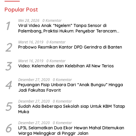
Popular Post
1
Mei 28, 2026
0 Komentar
Viral Video Anak “Ngelem” Tanpa Sensor di
Palembang, Praktisi Hukum: Penyebar Terancam
Pidana
2
Maret 16, 2019
0 Komentar
Prabowo Resmikan Kantor DPD Gerindra di Banten
3
Maret 16, 2019
0 Komentar
Video: Kelemahan dan Kelebihan All New Terios
4
Desember 27, 2020
0 Komentar
Pejuangan Fisip Unbara Dari “Anak Bungsu” Hingga
Jadi Fakultas Favorit
5
Desember 27, 2020
0 Komentar
Sudah Ada Beberapa Sekolah siap Untuk KBM Tatap
Muka
6
Desember 27, 2020
0 Komentar
LP3L Selamatkan Dua Ekor Hewan Mahal Ditemukan
Warga Melinggkar di Pinggir Jalan