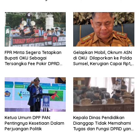
Terancam Pidana
dan Parwanto
FPR Minta Segera Tetapkan
Gelapkan Mobil, Oknum ASN
Bupati OKU Sebagai
di OKU Dilaporkan ke Polda
Tersangka Fee Pokir DPRD
Sumsel, Kerugian Capai Rp1,2
OKU
Miliar
Ketua Umum DPP PAN:
Kepala Dinas Pendidikan
Pentingnya Kesetiaan Dalam
Dianggap Tidak Memahami
Perjuangan Politik
Tugas dan Fungsi DPRD yang
Diatur Dalam Konstitusi