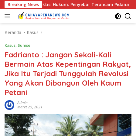
Langsung
, Praktisi Hukum: Penyebar Terancam Pidana
Breaking News
Rapat Pr
ke
konten
Beranda
Kasus
Kasus
,
Sumsel
Fadrianto : Jangan Sekali-Kali
Bermain Atas Kepentingan Rakyat,
Jika Itu Terjadi Tunggulah Revolusi
Yang Akan Dibangun Oleh Kaum
Petani
Admin
Maret 25, 2021