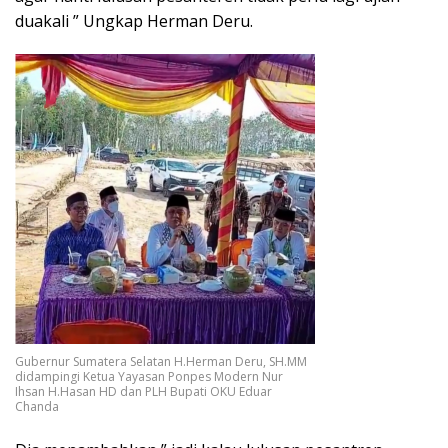
duakali ” Ungkap Herman Deru.
Gubernur Sumatera Selatan H.Herman Deru, SH.MM
didampingi Ketua Yayasan Ponpes Modern Nur
Ihsan H.Hasan HD dan PLH Bupati OKU Eduar
Chanda