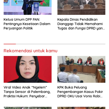
Ketua Umum DPP PAN:
Kepala Dinas Pendidikan
Pentingnya Kesetiaan Dalam
Dianggap Tidak Memahami
Perjuangan Politik
Tugas dan Fungsi DPRD yang
Diatur Dalam Konstitusi
Rekomendasi untuk kamu
Viral Video Anak “Ngelem”
KPK Buka Peluang
Tanpa Sensor di Palembang,
Pengembangan Kasus Pokir
Praktisi Hukum: Penyebar
DPRD OKU Usai Vonis Robi
Terancam Pidana
dan Parwanto