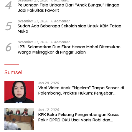
4
Desember 27, 2020
0 Komentar
Pejuangan Fisip Unbara Dari “Anak Bungsu” Hingga
Jadi Fakultas Favorit
5
Desember 27, 2020
0 Komentar
Sudah Ada Beberapa Sekolah siap Untuk KBM Tatap
Muka
6
Desember 27, 2020
0 Komentar
LP3L Selamatkan Dua Ekor Hewan Mahal Ditemukan
Warga Melinggkar di Pinggir Jalan
Sumsel
Mei 28, 2026
Viral Video Anak “Ngelem” Tanpa Sensor di
Palembang, Praktisi Hukum: Penyebar
Terancam Pidana
Mei 12, 2026
KPK Buka Peluang Pengembangan Kasus
Pokir DPRD OKU Usai Vonis Robi dan
Parwanto