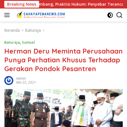
Langsung
sor di Palembang, Praktisi Hukum: Penyebar Terancam Pidana
Breaking News
ke
konten
Beranda
Baturaja
Baturaja
,
Sumsel
Herman Deru Meminta Perusahaan
Punya Perhatian Khusus Terhadap
Gerakan Pondok Pesantren
Admin
Mei 22, 2021