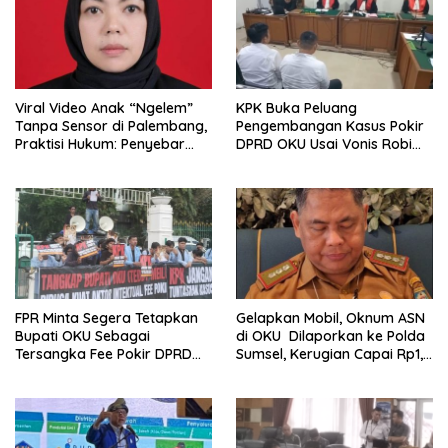
Viral Video Anak “Ngelem”
KPK Buka Peluang
Tanpa Sensor di Palembang,
Pengembangan Kasus Pokir
Praktisi Hukum: Penyebar
DPRD OKU Usai Vonis Robi
Terancam Pidana
dan Parwanto
FPR Minta Segera Tetapkan
Gelapkan Mobil, Oknum ASN
Bupati OKU Sebagai
di OKU Dilaporkan ke Polda
Tersangka Fee Pokir DPRD
Sumsel, Kerugian Capai Rp1,2
OKU
Miliar