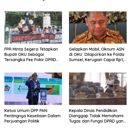
Terancam Pidana
dan Parwanto
FPR Minta Segera Tetapkan
Gelapkan Mobil, Oknum ASN
Bupati OKU Sebagai
di OKU Dilaporkan ke Polda
Tersangka Fee Pokir DPRD
Sumsel, Kerugian Capai Rp1,2
OKU
Miliar
Ketua Umum DPP PAN:
Kepala Dinas Pendidikan
Pentingnya Kesetiaan Dalam
Dianggap Tidak Memahami
Perjuangan Politik
Tugas dan Fungsi DPRD yang
Diatur Dalam Konstitusi