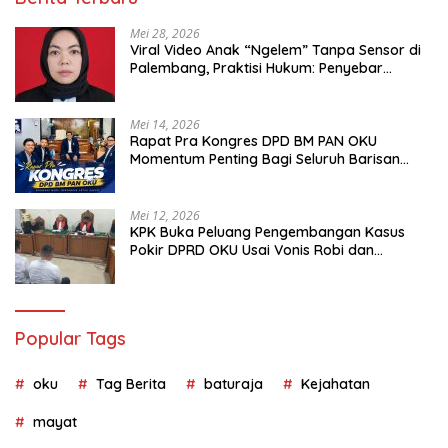
Mei 28, 2026
Viral Video Anak “Ngelem” Tanpa Sensor di
Palembang, Praktisi Hukum: Penyebar
Terancam Pidana
Mei 14, 2026
Rapat Pra Kongres DPD BM PAN OKU
Momentum Penting Bagi Seluruh Barisan
Muda Partai Amanat Nasional
Mei 12, 2026
KPK Buka Peluang Pengembangan Kasus
Pokir DPRD OKU Usai Vonis Robi dan
Parwanto
Popular Tags
oku
Tag Berita
baturaja
Kejahatan
mayat