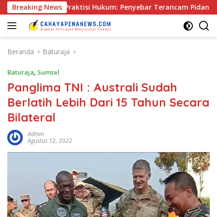
Langsung
Praktisi Hukum: Penyebar Terancam Pidana
Breaking News
Rapat Pra K
ke
konten
Beranda
Baturaja
Baturaja
,
Sumsel
Panglima TNI : Australi Sudah
Berlatih Lebih Dari 15 Tahun Secara
Bilateral
Admin
Agustus 12, 2022