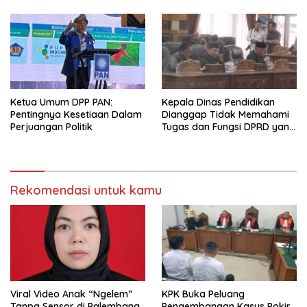
Ketua Umum DPP PAN:
Kepala Dinas Pendidikan
Pentingnya Kesetiaan Dalam
Dianggap Tidak Memahami
Perjuangan Politik
Tugas dan Fungsi DPRD yang
Diatur Dalam Konstitusi
Rekomendasi untuk kamu
Viral Video Anak “Ngelem”
KPK Buka Peluang
Tanpa Sensor di Palembang,
Pengembangan Kasus Pokir