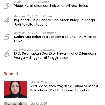
3
Maret 16, 2019
0 Komentar
Video: Kelemahan dan Kelebihan All New Terios
4
Desember 27, 2020
0 Komentar
Pejuangan Fisip Unbara Dari “Anak Bungsu” Hingga
Jadi Fakultas Favorit
5
Desember 27, 2020
0 Komentar
Sudah Ada Beberapa Sekolah siap Untuk KBM Tatap
Muka
6
Desember 27, 2020
0 Komentar
LP3L Selamatkan Dua Ekor Hewan Mahal Ditemukan
Warga Melinggkar di Pinggir Jalan
Sumsel
Mei 28, 2026
Viral Video Anak “Ngelem” Tanpa Sensor di
Palembang, Praktisi Hukum: Penyebar
Terancam Pidana
Mei 12, 2026