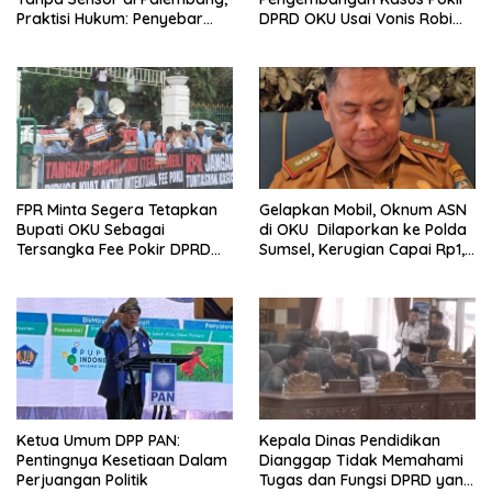
Praktisi Hukum: Penyebar
DPRD OKU Usai Vonis Robi
Terancam Pidana
dan Parwanto
FPR Minta Segera Tetapkan
Gelapkan Mobil, Oknum ASN
Bupati OKU Sebagai
di OKU Dilaporkan ke Polda
Tersangka Fee Pokir DPRD
Sumsel, Kerugian Capai Rp1,2
OKU
Miliar
Ketua Umum DPP PAN:
Kepala Dinas Pendidikan
Pentingnya Kesetiaan Dalam
Dianggap Tidak Memahami
Perjuangan Politik
Tugas dan Fungsi DPRD yang