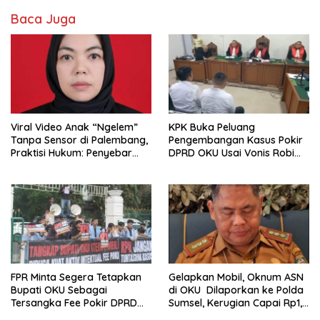
Baca Juga
Viral Video Anak “Ngelem”
KPK Buka Peluang
Tanpa Sensor di Palembang,
Pengembangan Kasus Pokir
Praktisi Hukum: Penyebar
DPRD OKU Usai Vonis Robi
Terancam Pidana
dan Parwanto
FPR Minta Segera Tetapkan
Gelapkan Mobil, Oknum ASN
Bupati OKU Sebagai
di OKU Dilaporkan ke Polda
Tersangka Fee Pokir DPRD
Sumsel, Kerugian Capai Rp1,2
OKU
Miliar