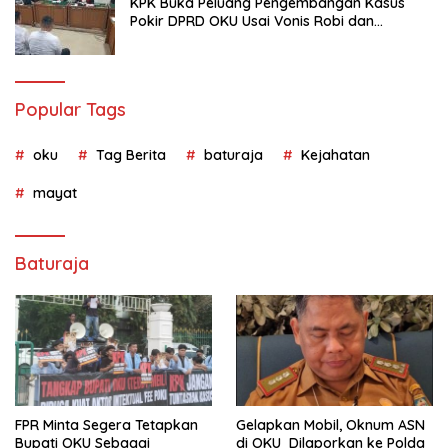
KPK Buka Peluang Pengembangan Kasus
Pokir DPRD OKU Usai Vonis Robi dan
Parwanto
Popular Tags
oku
Tag Berita
baturaja
Kejahatan
mayat
Baturaja
FPR Minta Segera Tetapkan
Gelapkan Mobil, Oknum ASN
Bupati OKU Sebagai
di OKU Dilaporkan ke Polda