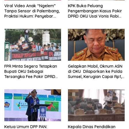
Viral Video Anak “Ngelem”
KPK Buka Peluang
Tanpa Sensor di Palembang,
Pengembangan Kasus Pokir
Praktisi Hukum: Penyebar
DPRD OKU Usai Vonis Robi
Terancam Pidana
dan Parwanto
FPR Minta Segera Tetapkan
Gelapkan Mobil, Oknum ASN
Bupati OKU Sebagai
di OKU Dilaporkan ke Polda
Tersangka Fee Pokir DPRD
Sumsel, Kerugian Capai Rp1,2
OKU
Miliar
Ketua Umum DPP PAN:
Kepala Dinas Pendidikan