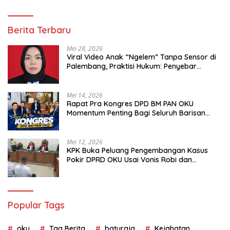
Berita Terbaru
Mei 28, 2026
Viral Video Anak “Ngelem” Tanpa Sensor di
Palembang, Praktisi Hukum: Penyebar
Terancam Pidana
Mei 14, 2026
Rapat Pra Kongres DPD BM PAN OKU
Momentum Penting Bagi Seluruh Barisan
Muda Partai Amanat Nasional
Mei 12, 2026
KPK Buka Peluang Pengembangan Kasus
Pokir DPRD OKU Usai Vonis Robi dan
Parwanto
Popular Tags
oku
Tag Berita
baturaja
Kejahatan