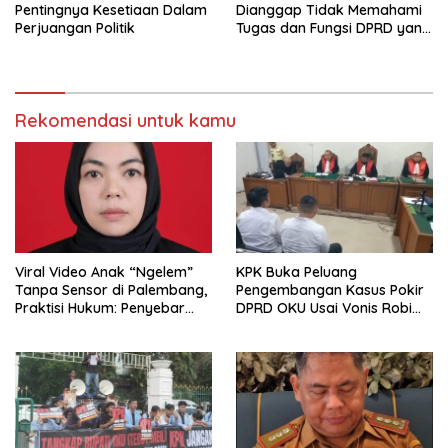
Pentingnya Kesetiaan Dalam
Dianggap Tidak Memahami
Perjuangan Politik
Tugas dan Fungsi DPRD yang
Diatur Dalam Konstitusi
Rekomendasi untuk kamu
Viral Video Anak “Ngelem”
KPK Buka Peluang
Tanpa Sensor di Palembang,
Pengembangan Kasus Pokir
Praktisi Hukum: Penyebar
DPRD OKU Usai Vonis Robi
Terancam Pidana
dan Parwanto