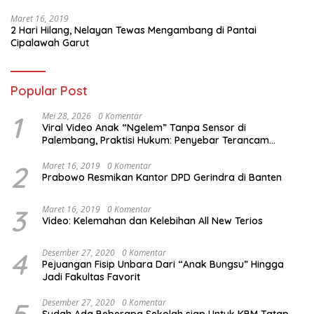
Maret 16, 2019
2 Hari Hilang, Nelayan Tewas Mengambang di Pantai
Cipalawah Garut
Popular Post
1
Mei 28, 2026
0 Komentar
Viral Video Anak “Ngelem” Tanpa Sensor di
Palembang, Praktisi Hukum: Penyebar Terancam
Pidana
2
Maret 16, 2019
0 Komentar
Prabowo Resmikan Kantor DPD Gerindra di Banten
3
Maret 16, 2019
0 Komentar
Video: Kelemahan dan Kelebihan All New Terios
4
Desember 27, 2020
0 Komentar
Pejuangan Fisip Unbara Dari “Anak Bungsu” Hingga
Jadi Fakultas Favorit
5
Desember 27, 2020
0 Komentar
Sudah Ada Beberapa Sekolah siap Untuk KBM Tatap