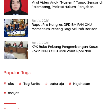
Viral Video Anak “Ngelem” Tanpa Sensor di
Palembang, Praktisi Hukum: Penyebar
Terancam Pidana
Mei 14, 2026
Rapat Pra Kongres DPD BM PAN OKU
Momentum Penting Bagi Seluruh Barisan
Muda Partai Amanat Nasional
Mei 12, 2026
KPK Buka Peluang Pengembangan Kasus
Pokir DPRD OKU Usai Vonis Robi dan
Parwanto
Popular Tags
oku
Tag Berita
baturaja
Kejahatan
mayat