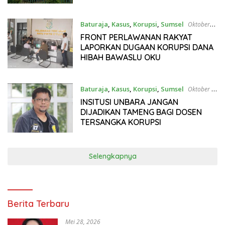
Baturaja
,
Kasus
,
Korupsi
,
Sumsel
Oktober
10, 2025
FRONT PERLAWANAN RAKYAT
LAPORKAN DUGAAN KORUPSI DANA
HIBAH BAWASLU OKU
Baturaja
,
Kasus
,
Korupsi
,
Sumsel
Oktober 8,
2025
INSITUSI UNBARA JANGAN
DIJADIKAN TAMENG BAGI DOSEN
TERSANGKA KORUPSI
Selengkapnya
Berita Terbaru
Mei 28, 2026