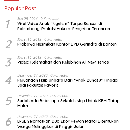
Popular Post
1
Mei 28, 2026
0 Komentar
Viral Video Anak “Ngelem” Tanpa Sensor di
Palembang, Praktisi Hukum: Penyebar Terancam
Pidana
2
Maret 16, 2019
0 Komentar
Prabowo Resmikan Kantor DPD Gerindra di Banten
3
Maret 16, 2019
0 Komentar
Video: Kelemahan dan Kelebihan All New Terios
4
Desember 27, 2020
0 Komentar
Pejuangan Fisip Unbara Dari “Anak Bungsu” Hingga
Jadi Fakultas Favorit
5
Desember 27, 2020
0 Komentar
Sudah Ada Beberapa Sekolah siap Untuk KBM Tatap
Muka
6
Desember 27, 2020
0 Komentar
LP3L Selamatkan Dua Ekor Hewan Mahal Ditemukan
Warga Melinggkar di Pinggir Jalan