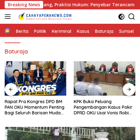
Langsung
r di Palembang, Praktisi Hukum: Penyebar Terancam Pidana
Breaking News
ke
konten
Home
Berita
Politik
Keriminal
Kasus
Baturaja
Sumsel
Baturaja
Rapat Pra Kongres DPD BM
KPK Buka Peluang
PAN OKU Momentum Penting
Pengembangan Kasus Pokir
Bagi Seluruh Barisan Muda
DPRD OKU Usai Vonis Robi
Partai Amanat Nasional
dan Parwanto