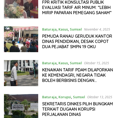
FPR KRITIK KONSULTASI PUBLIK
EVALUASI TARIF AIR MINUM: “LEBIH
MIRIP PAPARAN PEMEGANG SAHAM”
Baturaja
,
Kasus
,
Sumsel
November 4, 2025
PEMUDA RANAU GERUDUK KANTOR
DINAS PENDIDIKAN, DESAK COPOT
DUA PEJABAT SMPN 19 OKU
Baturaja
,
Kasus
,
Sumsel
Oktober 15, 2025
KENAIKAN TARIF PDAM DILAPORKAN
KE KEMENDAGRI, NEGARA TIDAK
BOLEH BERBISNIS DENGAN
MASYARAKAT
Baturaja
,
Korupsi
,
Sumsel
Oktober 13, 2025
SEKRETARIS DINKES PILIH BUNGKAM
TERKAIT DUGAAN KORUPSI
PERJALANAN DINAS