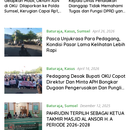
Gelapkan Mobil, Oknum ASN
Kepala Dinas Pendidikan
di OKU Dilaporkan ke Polda
Dianggap Tidak Memahami
Sumsel, Kerugian Capai Rp1,2
Tugas dan Fungsi DPRD yang
Miliar
Diatur Dalam Konstitusi
Baturaja
,
Kasus
,
Sumsel
April 26, 2026
Pasca Unjukrasa Para Pedagang,
Kondisi Pasar Lama Kelihatan Lebih
Rapi
Baturaja
,
Kasus
April 16, 2026
Pedagang Desak Bupati OKU Copot
Direktur Dan Minta APH Bongkar
Dugaan Pengerusakan Dan Pungli
di PD Pasar
Baturaja
,
Sumsel
Desember 12, 2025
PAHRUDIN TERPILIH SEBAGAI KETUA
TAKMIR MASJID AL ANSOR H. A
PERIODE 2026-2028