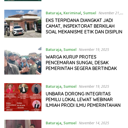
Baturaja
,
Keriminal
,
Sumsel
November 21,
2025
EKS TERPIDANA DIANGKAT JADI
CAMAT, INSPEKTORAT BERKILAH
SOAL MEKANISME ETIK DAN DISIPLIN
Baturaja
,
Sumsel
November 19, 2025
WARGA KURUP PROTES
PENCEMARAN SUNGAI, DESAK
PEMERINTAH SEGERA BERTINDAK
Baturaja
,
Sumsel
November 19, 2025
UNBARA DORONG INTEGRITAS
PEMILU LOKAL LEWAT WEBINAR
ILMIAH PRODI ILMU PEMERINTAHAN
Baturaja
,
Sumsel
November 14, 2025