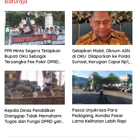
Baturaja
FPR Minta Segera Tetapkan
Gelapkan Mobil, Oknum ASN
Bupati OKU Sebagai
di OKU Dilaporkan ke Polda
Tersangka Fee Pokir DPRD
Sumsel, Kerugian Capai Rp1,2
OKU
Miliar
Pasca Unjukrasa Para
Kepala Dinas Pendidikan
Pedagang, Kondisi Pasar
Dianggap Tidak Memahami
Lama Kelihatan Lebih Rapi
Tugas dan Fungsi DPRD yang
Diatur Dalam Konstitusi