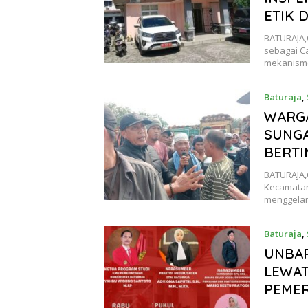
ETIK 
BATURAJA,
sebagai C
mekanism
Baturaja
,
WARG
SUNGA
BERT
BATURAJA
Kecamatan
menggelar
Baturaja
,
UNBAR
LEWAT
PEME