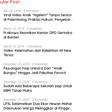
ular Post
Mei 28, 2026
0 Komentar
Viral Video Anak “Ngelem” Tanpa Sensor
di Palembang, Praktisi Hukum: Penyebar
Terancam Pidana
Maret 16, 2019
0 Komentar
Prabowo Resmikan Kantor DPD Gerindra
di Banten
Maret 16, 2019
0 Komentar
Video: Kelemahan dan Kelebihan All New
Terios
Desember 27, 2020
0 Komentar
Pejuangan Fisip Unbara Dari “Anak
Bungsu” Hingga Jadi Fakultas Favorit
Desember 27, 2020
0 Komentar
Sudah Ada Beberapa Sekolah siap Untuk
KBM Tatap Muka
Desember 27, 2020
0 Komentar
LP3L Selamatkan Dua Ekor Hewan Mahal
Ditemukan Warga Melinggkar di Pinggir