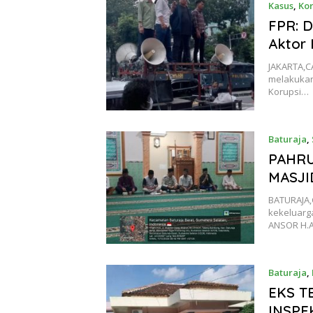
Kasus
,
Kor
FPR: 
Aktor 
JAKARTA,C
melakukan
Korupsi…
Baturaja
,
PAHRU
MASJI
BATURAJA
kekeluarg
ANSOR H.
Baturaja
,
EKS T
INSPE