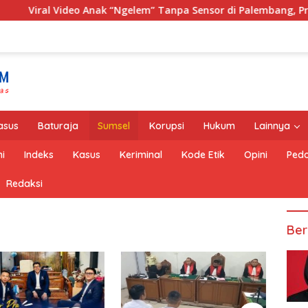
k “Ngelem” Tanpa Sensor di Palembang, Praktisi Hukum: Penye
asus
Baturaja
Sumsel
Korupsi
Hukum
Lainnya
i
Indeks
Kasus
Keriminal
Kode Etik
Opini
Pedo
Redaksi
Ber