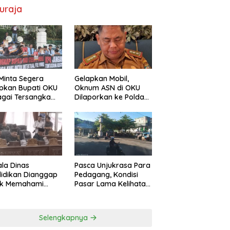
uraja
Gelapkan Mobil,
Minta Segera
Oknum ASN di OKU
pkan Bupati OKU
Dilaporkan ke Polda
gai Tersangka
Sumsel, Kerugian
Pokir DPRD OKU
Capai Rp1,2 Miliar
la Dinas
Pasca Unjukrasa Para
idikan Dianggap
Pedagang, Kondisi
ak Memahami
Pasar Lama Kelihatan
s dan Fungsi
Lebih Rapi
 yang Diatur
m Konstitusi
Selengkapnya