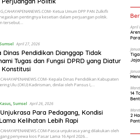
Perjuangan Politik
G,CAHAYAPENANEWS.COM- Ketua Umum DPP PAN Zulkifli
Ber
egaskan pentingnya kesetian dalam perjuangan politik.
n tersebut…
April
Aren
Para
Sumsel
April 27, 2026
Janua
 Dinas Pendidikan Dianggap Tidak
Tiga
ami Tugas dan Fungsi DPRD yang Diatur
Jaja
Konstitusi
Janua
Mena
 CAHAYAPENANEWS.COM- Kepala Dinas Pendidikan Kabupaten
ing Ulu (OKU) Kadirisman, dinilai oleh Pansus I,…
Maret
14 T
Bent
Kasus
,
Sumsel
April 26, 2026
Maret
Unjukrasa Para Pedagang, Kondisi
2 Ha
Lama Kelihatan Lebih Rapi
Pant
 CAHAYAPENANEWS.COM-Pasca unjukrasa yang dilakukan oleh
gang penyewa kios Pasar Lama 16 April 2026…