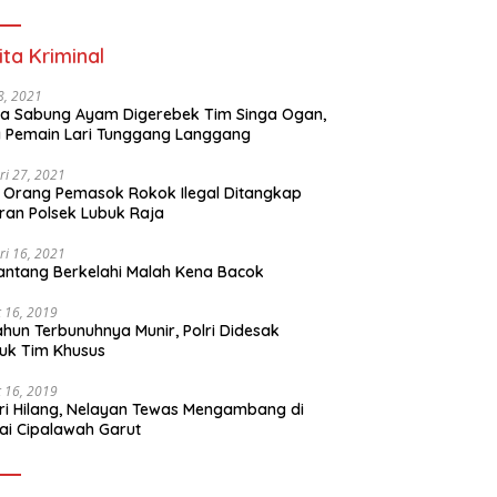
ita Kriminal
 8, 2021
a Sabung Ayam Digerebek Tim Singa Ogan,
 Pemain Lari Tunggang Langgang
ri 27, 2021
 Orang Pemasok Rokok Ilegal Ditangkap
ran Polsek Lubuk Raja
ri 16, 2021
ntang Berkelahi Malah Kena Bacok
 16, 2019
ahun Terbunuhnya Munir, Polri Didesak
uk Tim Khusus
 16, 2019
ri Hilang, Nelayan Tewas Mengambang di
ai Cipalawah Garut