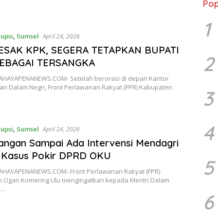
Pop
1
upsi
,
Sumsel
April 24, 2026
ESAK KPK, SEGERA TETAPKAN BUPATI
2
EBAGAI TERSANGKA
AHAYAPENANEWS.COM- Setelah berorasi di depan Kantor
an Dalam Negri, Front Perlawanan Rakyat (FPR) Kabupaten
3
4
upsi
,
Sumsel
April 24, 2026
angan Sampai Ada Intervensi Mendagri
 Kasus Pokir DPRD OKU
5
AHAYAPENANEWS.COM- Front Perlawanan Rakyat (FPR)
 Ogan Komering Ulu mengingatkan kepada Mentri Dalam
o…
6