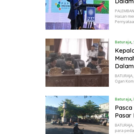
Dalam 
PALEMBAN
Hasan men
Pernyataa
Baturaja
,
Kepala
Memah
Dalam 
BATURAJA,
Ogan Komer
Baturaja
,
Pasca 
Pasar 
BATURAJA,
para peda