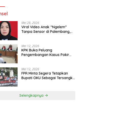
Jalan
sel
Mei 28, 2026
Viral Video Anak “Ngelem”
Tanpa Sensor di Palembang,
Praktisi Hukum: Penyebar
Terancam Pidana
Mei 12, 2026
KPK Buka Peluang
Pengembangan Kasus Pokir
DPRD OKU Usai Vonis Robi dan
Parwanto
Mei 12, 2026
FPR Minta Segera Tetapkan
Bupati OKU Sebagai Tersangka
Fee Pokir DPRD OKU
Selengkapnya