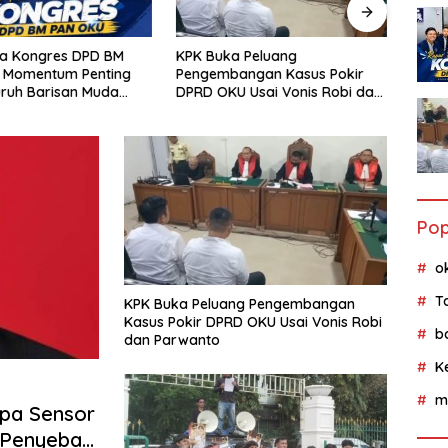
Gelap
a Peluang
FPR Minta Segera Tetapkan
OKU 
angan Kasus Pokir
Bupati OKU Sebagai Tersangka
Sumse
 Usai Vonis Robi dan
Fee Pokir DPRD OKU
Miliar
o
Pop
o
T
KPK Buka Peluang Pengembangan
Kasus Pokir DPRD OKU Usai Vonis Robi
b
dan Parwanto
K
m
npa Sensor
 Penyebar