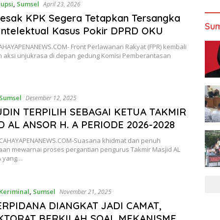
upsi
,
Sumsel
April 23, 2026
Desak KPK Segera Tetapkan Tersangka
Sum
Intelektual Kasus Pokir DPRD OKU
AHAYAPENANEWS.COM- Front Perlawanan Rakyat (FPR) kembali
 aksi unjukrasa di depan gedung Komisi Pemberantasan
Sumsel
Desember 12, 2025
DIN TERPILIH SEBAGAI KETUA TAKMIR
D AL ANSOR H. A PERIODE 2026-2028
,CAHAYAPENANEWS.COM-Suasana khidmat dan penuh
aan mewarnai proses pergantian pengurus Takmir Masjid AL
A yang…
Keriminal
,
Sumsel
November 21, 2025
ERPIDANA DIANGKAT JADI CAMAT,
KTORAT BERKILAH SOAL MEKANISME