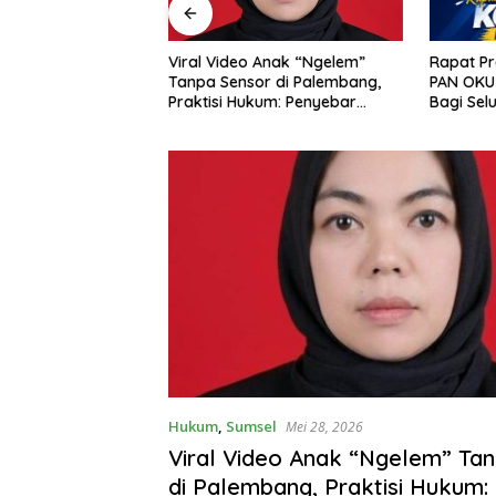
Rapat Pra Kongres DPD BM
 Anak “Ngelem”
KPK Buk
PAN OKU Momentum Penting
r di Palembang,
Pengemb
Bagi Seluruh Barisan Muda
kum: Penyebar
DPRD OKU
Partai Amanat Nasional
idana
Parwant
Hukum
,
Sumsel
Mei 28, 2026
Viral Video Anak “Ngelem” Ta
di Palembang, Praktisi Hukum: