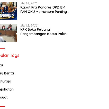
Mei 14, 2026
Rapat Pra Kongres DPD BM
PAN OKU Momentum Penting
kan Mobil, Oknum ASN di
Ketua Umum DPP PAN:
K
Bagi Seluruh Barisan Muda
Dilaporkan ke Polda
Pentingnya Kesetiaan Dalam
D
Partai Amanat Nasional
l, Kerugian Capai Rp1,2
Perjuangan Politik
T
Mei 12, 2026
D
KPK Buka Peluang
Pengembangan Kasus Pokir
DPRD OKU Usai Vonis Robi dan
Parwanto
ular Tags
ku
ag Berita
aturaja
ejahatan
ayat