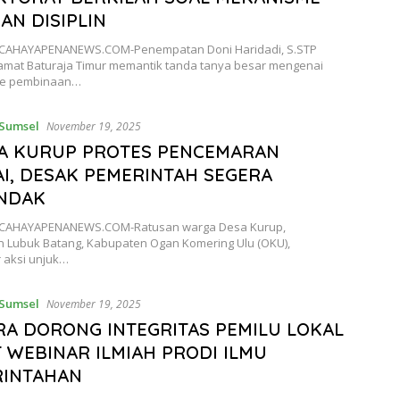
DAN DISIPLIN
CAHAYAPENANEWS.COM-Penempatan Doni Haridadi, S.STP
amat Baturaja Timur memantik tanda tanya besar mengenai
e pembinaan…
Sumsel
November 19, 2025
A KURUP PROTES PENCEMARAN
I, DESAK PEMERINTAH SEGERA
INDAK
,CAHAYAPENANEWS.COM-Ratusan warga Desa Kurup,
 Lubuk Batang, Kabupaten Ogan Komering Ulu (OKU),
 aksi unjuk…
Sumsel
November 19, 2025
A DORONG INTEGRITAS PEMILU LOKAL
 WEBINAR ILMIAH PRODI ILMU
RINTAHAN