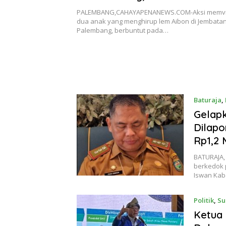
Terancam Pidana
PALEMBANG,CAHAYAPENANEWS.COM-Aksi memvir
dua anak yang menghirup lem Aibon di Jembata
Palembang, berbuntut pada…
Baturaja
,
Gelap
Dilapo
Rp1,2 M
BATURAJA
berkedok 
Iswan Ka
Politik
,
Su
Ketua