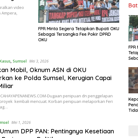
Bat
alkan video
n Ampera,
FPR Minta Segera Tetapkan Bupati OKU
Sebagai Tersangka Fee Pokir DPRD
OKU
FPR 
Teta
Seba
Kasus
,
Sumsel
Mei 3, 2026
Fee 
kan Mobil, Oknum ASN di OKU
rkan ke Polda Sumsel, Kerugian Capai
iliar
, CAHAYAPENANEWS.COM-Dugaan penipuan dn penggelapan
Kepa
proyek kembali mencuat. Korban penipuan melaporkan Feri
Pend
bag…
Tid
Tuga
DPRD
msel
Mei 1, 2026
Dala
 Umum DPP PAN: Pentingnya Kesetiaan