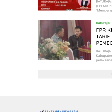
BATURAJA,
(ILPEM) Un
“Membangu
Baturaja
,
FPR K
TARIF
PEME
BATURAJA,
Kabupaten
pelaksana