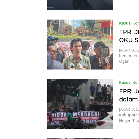
Kasus
,
Kor
FPR D
OKU S
JAKARTA,C
Kementeri
Ogan…
Kasus
,
Kor
FPR: J
dalam
JAKARTA,C
Kabupaten
Negeri Tit