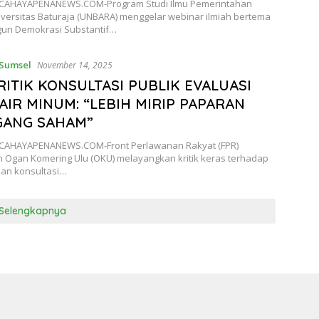
CAHAYAPENANEWS.COM-Program Studi Ilmu Pemerintahan
iversitas Baturaja (UNBARA) menggelar webinar ilmiah bertema
n Demokrasi Substantif…
Sumsel
November 14, 2025
RITIK KONSULTASI PUBLIK EVALUASI
 AIR MINUM: “LEBIH MIRIP PAPARAN
GANG SAHAM”
CAHAYAPENANEWS.COM-Front Perlawanan Rakyat (FPR)
 Ogan Komering Ulu (OKU) melayangkan kritik keras terhadap
an konsultasi…
Selengkapnya