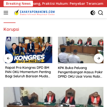
Langsung
r di Palembang, Praktisi Hukum: Penyebar Terancam Pidana
Breaking News
ke
konten
Korupsi
Rapat Pra Kongres DPD BM
KPK Buka Peluang
PAN OKU Momentum Penting
Pengembangan Kasus Pokir
Bagi Seluruh Barisan Muda
DPRD OKU Usai Vonis Robi
Partai Amanat Nasional
dan Parwanto