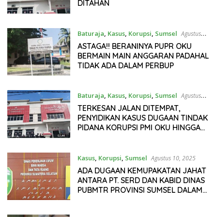
DITAHAN
Baturaja
,
Kasus
,
Korupsi
,
Sumsel
Agustus
27, 2025
ASTAGA!! BERANINYA PUPR OKU
BERMAIN MAIN ANGGARAN PADAHAL
TIDAK ADA DALAM PERBUP
Baturaja
,
Kasus
,
Korupsi
,
Sumsel
Agustus
18, 2025
TERKESAN JALAN DITEMPAT,
PENYIDIKAN KASUS DUGAAN TINDAK
PIDANA KORUPSI PMI OKU HINGGA
SAAT INI BELUM ADA PENETAPAN
TERSANGKA
Kasus
,
Korupsi
,
Sumsel
Agustus 10, 2025
ADA DUGAAN KEMUPAKATAN JAHAT
ANTARA PT. SERD DAN KABID DINAS
PUBMTR PROVINSI SUMSEL DALAM
PENYALURAN DANA CSR