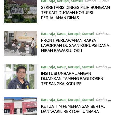
Baturaja
,
Korupsi
,
Sumsel
Oktober 13, 2025
SEKRETARIS DINKES PILIH BUNGKAM
TERKAIT DUGAAN KORUPSI
PERJALANAN DINAS
Baturaja
,
Kasus
,
Korupsi
,
Sumsel
Oktober
10, 2025
FRONT PERLAWANAN RAKYAT
LAPORKAN DUGAAN KORUPSI DANA
HIBAH BAWASLU OKU
Baturaja
,
Kasus
,
Korupsi
,
Sumsel
Oktober 8,
2025
INSITUSI UNBARA JANGAN
DIJADIKAN TAMENG BAGI DOSEN
TERSANGKA KORUPSI
Baturaja
,
Kasus
,
Korupsi
,
Sumsel
Oktober 6,
2025
KETUA TIM PEMENANGAN BERTAJI
DAN WAKIL REKTOR I UNBARA