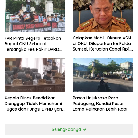
Gelapkan Mobil, Oknum ASN
FPR Minta Segera Tetapkan
di OKU Dilaporkan ke Polda
Bupati OKU Sebagai
Sumsel, Kerugian Capai Rp1,2
Tersangka Fee Pokir DPRD
Miliar
OKU
Kepala Dinas Pendidikan
Pasca Unjukrasa Para
Dianggap Tidak Memahami
Pedagang, Kondisi Pasar
Tugas dan Fungsi DPRD yang
Lama Kelihatan Lebih Rapi
Diatur Dalam Konstitusi
Selengkapnya