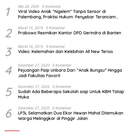
1
Mei 28, 2026
0 Komentar
Viral Video Anak “Ngelem” Tanpa Sensor di
Palembang, Praktisi Hukum: Penyebar Terancam
Pidana
2
Maret 16, 2019
0 Komentar
Prabowo Resmikan Kantor DPD Gerindra di Banten
3
Maret 16, 2019
0 Komentar
Video: Kelemahan dan Kelebihan All New Terios
4
Desember 27, 2020
0 Komentar
Pejuangan Fisip Unbara Dari “Anak Bungsu” Hingga
Jadi Fakultas Favorit
5
Desember 27, 2020
0 Komentar
Sudah Ada Beberapa Sekolah siap Untuk KBM Tatap
Muka
6
Desember 27, 2020
0 Komentar
LP3L Selamatkan Dua Ekor Hewan Mahal Ditemukan
Warga Melinggkar di Pinggir Jalan