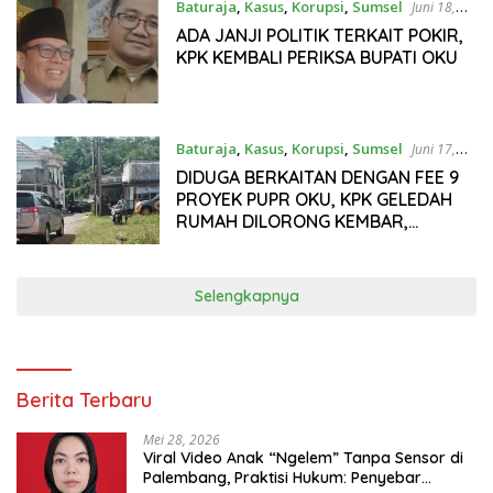
Baturaja
,
Kasus
,
Korupsi
,
Sumsel
Juni 18,
2025
ADA JANJI POLITIK TERKAIT POKIR,
KPK KEMBALI PERIKSA BUPATI OKU
Baturaja
,
Kasus
,
Korupsi
,
Sumsel
Juni 17,
2025
DIDUGA BERKAITAN DENGAN FEE 9
PROYEK PUPR OKU, KPK GELEDAH
RUMAH DILORONG KEMBAR,
SEORANG WANITA DIBAWA
Selengkapnya
Berita Terbaru
Mei 28, 2026
Viral Video Anak “Ngelem” Tanpa Sensor di
Palembang, Praktisi Hukum: Penyebar