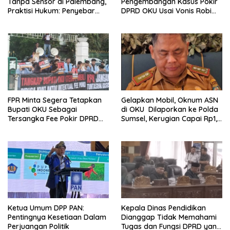
Tanpa Sensor di Palembang,
Pengembangan Kasus Pokir
Praktisi Hukum: Penyebar
DPRD OKU Usai Vonis Robi
Terancam Pidana
dan Parwanto
FPR Minta Segera Tetapkan
Gelapkan Mobil, Oknum ASN
Bupati OKU Sebagai
di OKU Dilaporkan ke Polda
Tersangka Fee Pokir DPRD
Sumsel, Kerugian Capai Rp1,2
OKU
Miliar
Ketua Umum DPP PAN:
Kepala Dinas Pendidikan
Pentingnya Kesetiaan Dalam
Dianggap Tidak Memahami
Perjuangan Politik
Tugas dan Fungsi DPRD yang