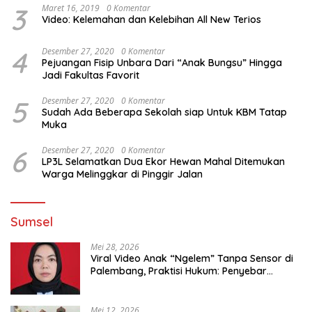
3
Maret 16, 2019
0 Komentar
Video: Kelemahan dan Kelebihan All New Terios
4
Desember 27, 2020
0 Komentar
Pejuangan Fisip Unbara Dari “Anak Bungsu” Hingga
Jadi Fakultas Favorit
5
Desember 27, 2020
0 Komentar
Sudah Ada Beberapa Sekolah siap Untuk KBM Tatap
Muka
6
Desember 27, 2020
0 Komentar
LP3L Selamatkan Dua Ekor Hewan Mahal Ditemukan
Warga Melinggkar di Pinggir Jalan
Sumsel
Mei 28, 2026
Viral Video Anak “Ngelem” Tanpa Sensor di
Palembang, Praktisi Hukum: Penyebar
Terancam Pidana
Mei 12, 2026