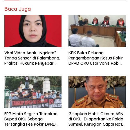
Baca Juga
Viral Video Anak “Ngelem”
KPK Buka Peluang
Tanpa Sensor di Palembang,
Pengembangan Kasus Pokir
Praktisi Hukum: Penyebar
DPRD OKU Usai Vonis Robi
Terancam Pidana
dan Parwanto
FPR Minta Segera Tetapkan
Gelapkan Mobil, Oknum ASN
Bupati OKU Sebagai
di OKU Dilaporkan ke Polda
Tersangka Fee Pokir DPRD
Sumsel, Kerugian Capai Rp1,2
OKU
Miliar