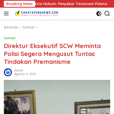
Langsung
, Praktisi Hukum: Penyebar Terancam Pidana
Breaking News
Rapat Pra
ke
konten
Beranda
Sumsel
Sumsel
Direktur Eksekutif SCW Meminta
Polisi Segera Mengusut Tuntas
Tindakan Premanisme
Admin
Agustus 4, 2022