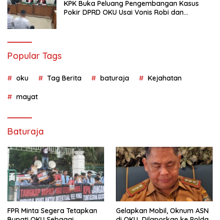
KPK Buka Peluang Pengembangan Kasus
Pokir DPRD OKU Usai Vonis Robi dan
Parwanto
Popular Tags
oku
Tag Berita
baturaja
Kejahatan
mayat
Baturaja
FPR Minta Segera Tetapkan
Gelapkan Mobil, Oknum ASN
Bupati OKU Sebagai
di OKU Dilaporkan ke Polda