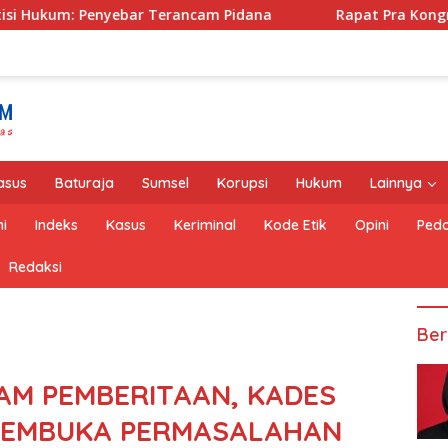
 Terancam Pidana
Rapat Pra Kongres DPD BM PAN OKU 
asus
Baturaja
Sumsel
Korupsi
Hukum
Lainnya
i
Indeks
Kasus
Keriminal
Kode Etik
Opini
Pedo
Redaksi
Ber
AM PEMBERITAAN, KADES
MEMBUKA PERMASALAHAN