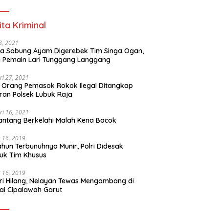
ita Kriminal
 8, 2021
a Sabung Ayam Digerebek Tim Singa Ogan,
 Pemain Lari Tunggang Langgang
ri 27, 2021
 Orang Pemasok Rokok Ilegal Ditangkap
ran Polsek Lubuk Raja
ri 16, 2021
ntang Berkelahi Malah Kena Bacok
 16, 2019
ahun Terbunuhnya Munir, Polri Didesak
uk Tim Khusus
 16, 2019
ri Hilang, Nelayan Tewas Mengambang di
ai Cipalawah Garut