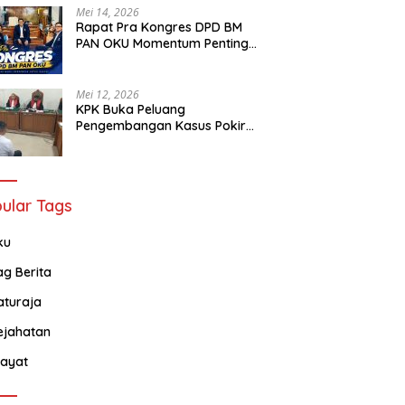
Mei 14, 2026
Rapat Pra Kongres DPD BM
PAN OKU Momentum Penting
Bagi Seluruh Barisan Muda
Partai Amanat Nasional
Mei 12, 2026
KPK Buka Peluang
Pengembangan Kasus Pokir
DPRD OKU Usai Vonis Robi dan
Parwanto
ular Tags
ku
ag Berita
aturaja
ejahatan
ayat