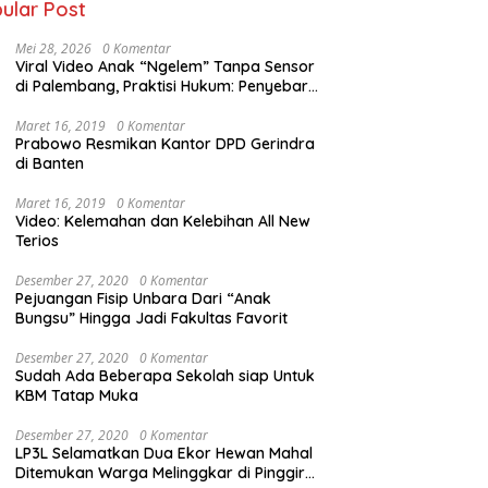
ular Post
Mei 28, 2026
0 Komentar
Viral Video Anak “Ngelem” Tanpa Sensor
di Palembang, Praktisi Hukum: Penyebar
Terancam Pidana
Maret 16, 2019
0 Komentar
Prabowo Resmikan Kantor DPD Gerindra
di Banten
Maret 16, 2019
0 Komentar
Video: Kelemahan dan Kelebihan All New
Terios
Desember 27, 2020
0 Komentar
Pejuangan Fisip Unbara Dari “Anak
Bungsu” Hingga Jadi Fakultas Favorit
Desember 27, 2020
0 Komentar
Sudah Ada Beberapa Sekolah siap Untuk
KBM Tatap Muka
Desember 27, 2020
0 Komentar
LP3L Selamatkan Dua Ekor Hewan Mahal
Ditemukan Warga Melinggkar di Pinggir