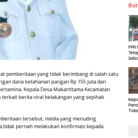
Bat
FPR 
Teta
Seba
Fee 
at pemberitaan yang tidak berimbang di salah satu
angan dana ketahanan pangan Rp 155 juta dan
pertamina. Kepala Desa Makartitama Kecamatan
terkait berita viral belakangan yang sepihak
Kepa
Pend
Tid
Tuga
mberitaan tersebut, media yang menuding
DPRD
,tidak pernah melakukan konfirmasi kepada
Dala