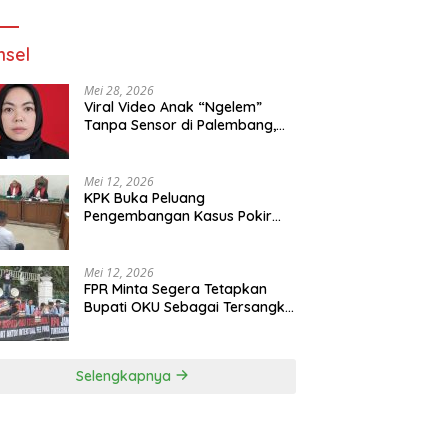
Jalan
sel
Mei 28, 2026
Viral Video Anak “Ngelem”
Tanpa Sensor di Palembang,
Praktisi Hukum: Penyebar
Terancam Pidana
Mei 12, 2026
KPK Buka Peluang
Pengembangan Kasus Pokir
DPRD OKU Usai Vonis Robi dan
Parwanto
Mei 12, 2026
FPR Minta Segera Tetapkan
Bupati OKU Sebagai Tersangka
Fee Pokir DPRD OKU
Selengkapnya