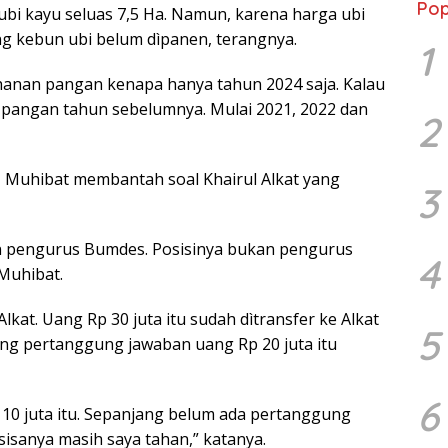
Pop
bi kayu seluas 7,5 Ha. Namun, karena harga ubi
g kebun ubi belum dìpanen, terangnya.
1
anan pangan kenapa hanya tahun 2024 saja. Kalau
pangan tahun sebelumnya. Mulai 2021, 2022 dan
2
, Muhibat membantah soal Khairul Alkat yang
3
n pengurus Bumdes. Posisinya bukan pengurus
4
Muhibat.
lkat. Uang Rp 30 juta itu sudah dìtransfer ke Alkat
5
ang pertanggung jawaban uang Rp 20 juta itu
6
10 juta itu. Sepanjang belum ada pertanggung
isanya masih saya tahan,” katanya.