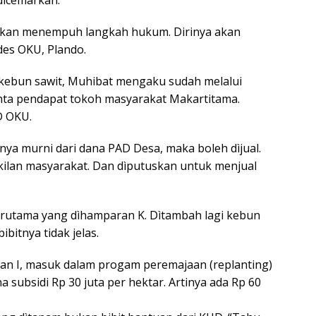
 akan menempuh langkah hukum. Dirinya akan
es OKU, Plando.
kebun sawit, Muhibat mengaku sudah melalui
nta pendapat tokoh masyarakat Makartitama.
D OKU.
nya murni dari dana PAD Desa, maka boleh dìjual.
lan masyarakat. Dan dìputuskan untuk menjual
 terutama yang dìhamparan K. Dìtambah lagi kebun
ibitnya tidak jelas.
ran I, masuk dalam progam peremajaan (replanting)
subsidi Rp 30 juta per hektar. Artinya ada Rp 60