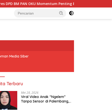
Momentum Penting Bagi Seluruh Barisan Muda Partai Amanat 
man Media Siber
ita Terbaru
Mei 28, 2026
Viral Video Anak “Ngelem”
Tanpa Sensor di Palembang,
Praktisi Hukum: Penyebar
Terancam Pidana