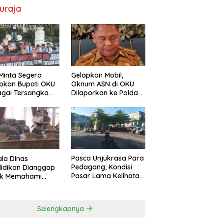
uraja
Minta Segera
Gelapkan Mobil,
pkan Bupati OKU
Oknum ASN di OKU
gai Tersangka
Dilaporkan ke Polda
Pokir DPRD OKU
Sumsel, Kerugian
Capai Rp1,2 Miliar
Pasca Unjukrasa Para
la Dinas
Pedagang, Kondisi
idikan Dianggap
Pasar Lama Kelihatan
ak Memahami
Lebih Rapi
s dan Fungsi
 yang Diatur
m Konstitusi
Selengkapnya