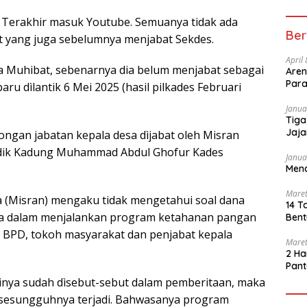
. Terakhir masuk Youtube. Semuanya tidak ada
Ber
bat yang juga sebelumnya menjabat Sekdes.
April
 Muhibat, sebenarnya dia belum menjabat sebagai
Aren
Para
aru dìlantik 6 Mei 2025 (hasil pilkades Februari
Janua
Tiga
Jaja
songan jabatan kepala desa dìjabat oleh Misran
dik Kadung Muhammad Abdul Ghofur Kades
Janua
Mena
Maret
a (Misran) mengaku tidak mengetahui soal dana
14 T
nya dalam menjalankan program ketahanan pangan
Bent
 BPD, tokoh masyarakat dan penjabat kepala
Maret
2 Ha
Pant
inya sudah dìsebut-sebut dalam pemberitaan, maka
sesungguhnya terjadi. Bahwasanya program