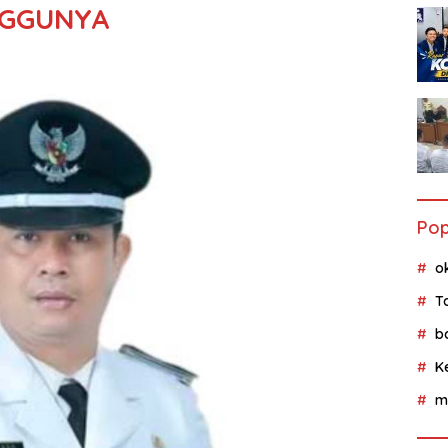
NGGUNYA
Pop
o
T
b
K
m