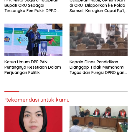
FPR Minta Segera Tetapkan
Gelapkan Mobil, Oknum ASN
Bupati OKU Sebagai
di OKU Dilaporkan ke Polda
Tersangka Fee Pokir DPRD
Sumsel, Kerugian Capai Rp1,2
OKU
Miliar
Ketua Umum DPP PAN:
Kepala Dinas Pendidikan
Pentingnya Kesetiaan Dalam
Dianggap Tidak Memahami
Perjuangan Politik
Tugas dan Fungsi DPRD yang
Diatur Dalam Konstitusi
Rekomendasi untuk kamu