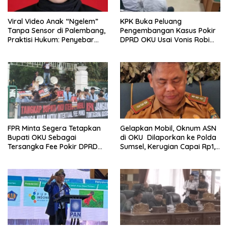
Viral Video Anak “Ngelem”
KPK Buka Peluang
Tanpa Sensor di Palembang,
Pengembangan Kasus Pokir
Praktisi Hukum: Penyebar
DPRD OKU Usai Vonis Robi
Terancam Pidana
dan Parwanto
FPR Minta Segera Tetapkan
Gelapkan Mobil, Oknum ASN
Bupati OKU Sebagai
di OKU Dilaporkan ke Polda
Tersangka Fee Pokir DPRD
Sumsel, Kerugian Capai Rp1,2
OKU
Miliar