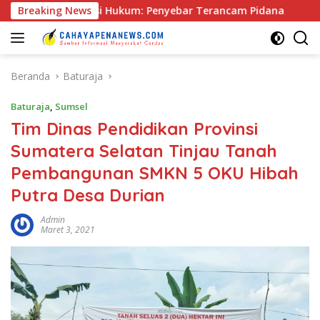
Langsung
 Praktisi Hukum: Penyebar Terancam Pidana
Breaking News
Rapat Pra 
ke
konten
Beranda
Baturaja
Baturaja
,
Sumsel
Tim Dinas Pendidikan Provinsi
Sumatera Selatan Tinjau Tanah
Pembangunan SMKN 5 OKU Hibah
Putra Desa Durian
Admin
Maret 3, 2021