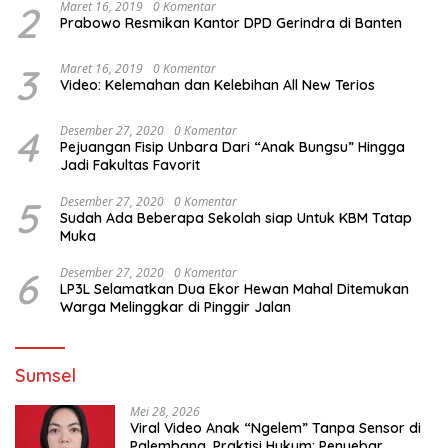
2
Maret 16, 2019
0 Komentar
Prabowo Resmikan Kantor DPD Gerindra di Banten
3
Maret 16, 2019
0 Komentar
Video: Kelemahan dan Kelebihan All New Terios
4
Desember 27, 2020
0 Komentar
Pejuangan Fisip Unbara Dari “Anak Bungsu” Hingga
Jadi Fakultas Favorit
5
Desember 27, 2020
0 Komentar
Sudah Ada Beberapa Sekolah siap Untuk KBM Tatap
Muka
6
Desember 27, 2020
0 Komentar
LP3L Selamatkan Dua Ekor Hewan Mahal Ditemukan
Warga Melinggkar di Pinggir Jalan
Sumsel
Mei 28, 2026
Viral Video Anak “Ngelem” Tanpa Sensor di
Palembang, Praktisi Hukum: Penyebar