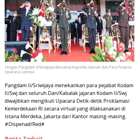
Tengan Pangdam II/Sriwijaya Bersama Kapolda Sumsel dan Para Peserta
Upacara Lainnya
Pangdam II/Sriwijaya menekankan para pejabat Kodam
II/Swj dan seluruh Dan/Kabalak jajaran Kodam II/Swj
diwajibkan mengikuti Upacara Detik-detik Proklamasi
Kemerdekaan RI secara virtual yang dilaksanakan di
Istana Merdeka, Jakarta dari Kantor masing-masing.
#Dispenad/Red#
Berita Terkait