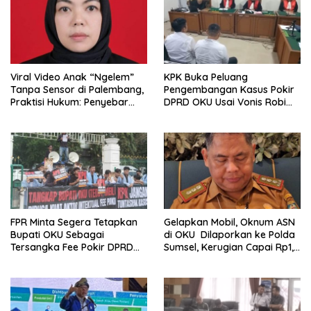
Viral Video Anak “Ngelem”
KPK Buka Peluang
Tanpa Sensor di Palembang,
Pengembangan Kasus Pokir
Praktisi Hukum: Penyebar
DPRD OKU Usai Vonis Robi
Terancam Pidana
dan Parwanto
FPR Minta Segera Tetapkan
Gelapkan Mobil, Oknum ASN
Bupati OKU Sebagai
di OKU Dilaporkan ke Polda
Tersangka Fee Pokir DPRD
Sumsel, Kerugian Capai Rp1,2
OKU
Miliar