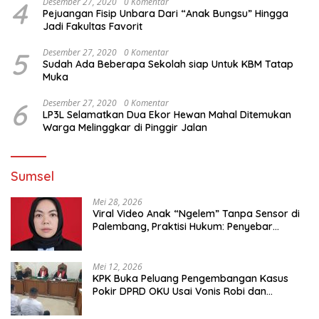
4
Desember 27, 2020
0 Komentar
Pejuangan Fisip Unbara Dari “Anak Bungsu” Hingga
Jadi Fakultas Favorit
5
Desember 27, 2020
0 Komentar
Sudah Ada Beberapa Sekolah siap Untuk KBM Tatap
Muka
6
Desember 27, 2020
0 Komentar
LP3L Selamatkan Dua Ekor Hewan Mahal Ditemukan
Warga Melinggkar di Pinggir Jalan
Sumsel
Mei 28, 2026
Viral Video Anak “Ngelem” Tanpa Sensor di
Palembang, Praktisi Hukum: Penyebar
Terancam Pidana
Mei 12, 2026
KPK Buka Peluang Pengembangan Kasus
Pokir DPRD OKU Usai Vonis Robi dan
Parwanto