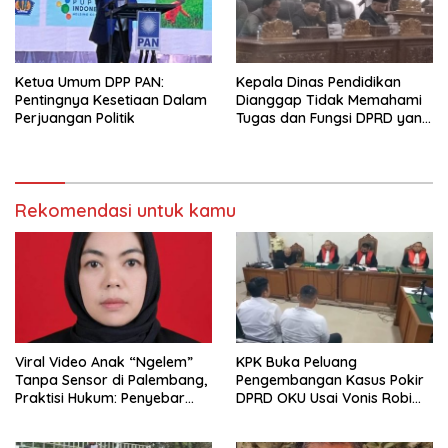
Ketua Umum DPP PAN:
Kepala Dinas Pendidikan
Pentingnya Kesetiaan Dalam
Dianggap Tidak Memahami
Perjuangan Politik
Tugas dan Fungsi DPRD yang
Diatur Dalam Konstitusi
Rekomendasi untuk kamu
Viral Video Anak “Ngelem”
KPK Buka Peluang
Tanpa Sensor di Palembang,
Pengembangan Kasus Pokir
Praktisi Hukum: Penyebar
DPRD OKU Usai Vonis Robi
Terancam Pidana
dan Parwanto