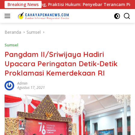
Langsung
embang, Praktisi Hukum: Penyebar Terancam Pidana
Breaking News
Rap
ke
konten
Beranda
Sumsel
Sumsel
Pangdam II/Sriwijaya Hadiri
Upacara Peringatan Detik-Detik
Proklamasi Kemerdekaan RI
Admin
Agustus 17, 2021