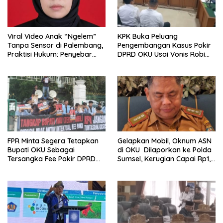
Viral Video Anak “Ngelem”
KPK Buka Peluang
Tanpa Sensor di Palembang,
Pengembangan Kasus Pokir
Praktisi Hukum: Penyebar
DPRD OKU Usai Vonis Robi
Terancam Pidana
dan Parwanto
FPR Minta Segera Tetapkan
Gelapkan Mobil, Oknum ASN
Bupati OKU Sebagai
di OKU Dilaporkan ke Polda
Tersangka Fee Pokir DPRD
Sumsel, Kerugian Capai Rp1,2
OKU
Miliar