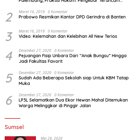
Palembang, Praktisi Hukum: Penyebar Terancam
Pidana
2
Maret 16, 2019
0 Komentar
Prabowo Resmikan Kantor DPD Gerindra di Banten
3
Maret 16, 2019
0 Komentar
Video: Kelemahan dan Kelebihan All New Terios
4
Desember 27, 2020
0 Komentar
Pejuangan Fisip Unbara Dari “Anak Bungsu” Hingga
Jadi Fakultas Favorit
5
Desember 27, 2020
0 Komentar
Sudah Ada Beberapa Sekolah siap Untuk KBM Tatap
Muka
6
Desember 27, 2020
0 Komentar
LP3L Selamatkan Dua Ekor Hewan Mahal Ditemukan
Warga Melinggkar di Pinggir Jalan
Sumsel
Mei 28, 2026