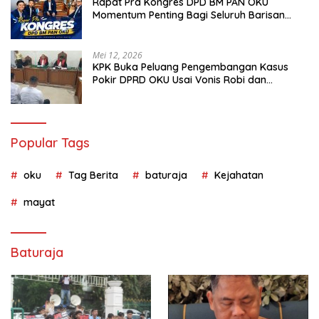
Rapat Pra Kongres DPD BM PAN OKU
Momentum Penting Bagi Seluruh Barisan
Muda Partai Amanat Nasional
Mei 12, 2026
KPK Buka Peluang Pengembangan Kasus
Pokir DPRD OKU Usai Vonis Robi dan
Parwanto
Popular Tags
oku
Tag Berita
baturaja
Kejahatan
mayat
Baturaja