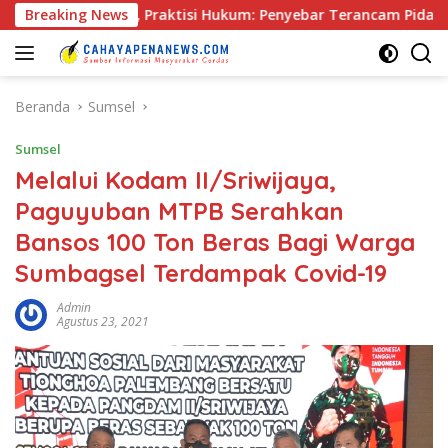
Langsung
ang, Praktisi Hukum: Penyebar Terancam Pidana
Breaking News
Rapat 
ke
konten
Beranda
Sumsel
Sumsel
Melalui Kodam II/Sriwijaya,
Paguyuban MTPB Serahkan
Bansos 100 Ton Beras Bagi Warga
Sumbagsel Terdampak Covid-19
Admin
Agustus 23, 2021