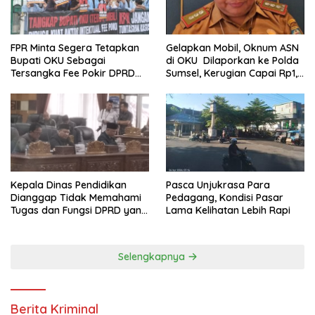
FPR Minta Segera Tetapkan
Gelapkan Mobil, Oknum ASN
Bupati OKU Sebagai
di OKU Dilaporkan ke Polda
Tersangka Fee Pokir DPRD
Sumsel, Kerugian Capai Rp1,2
OKU
Miliar
Pasca Unjukrasa Para
Kepala Dinas Pendidikan
Pedagang, Kondisi Pasar
Dianggap Tidak Memahami
Lama Kelihatan Lebih Rapi
Tugas dan Fungsi DPRD yang
Diatur Dalam Konstitusi
Selengkapnya
Berita Kriminal