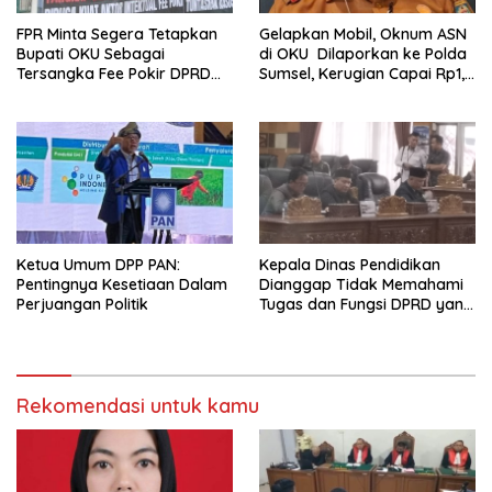
FPR Minta Segera Tetapkan
Gelapkan Mobil, Oknum ASN
Bupati OKU Sebagai
di OKU Dilaporkan ke Polda
Tersangka Fee Pokir DPRD
Sumsel, Kerugian Capai Rp1,2
OKU
Miliar
Ketua Umum DPP PAN:
Kepala Dinas Pendidikan
Pentingnya Kesetiaan Dalam
Dianggap Tidak Memahami
Perjuangan Politik
Tugas dan Fungsi DPRD yang
Diatur Dalam Konstitusi
Rekomendasi untuk kamu