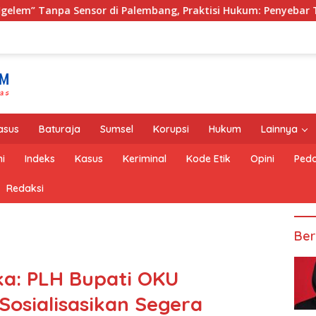
ang, Praktisi Hukum: Penyebar Terancam Pidana
Rapat 
asus
Baturaja
Sumsel
Korupsi
Hukum
Lainnya
i
Indeks
Kasus
Keriminal
Kode Etik
Opini
Pedo
Redaksi
Ber
a: PLH Bupati OKU
 Sosialisasikan Segera