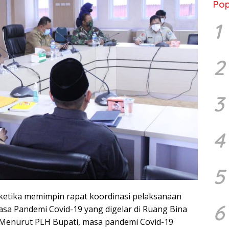
Pop
1
2
3
4
5
 ketika memimpin rapat koordinasi pelaksanaan
6
sa Pandemi Covid-19 yang digelar di Ruang Bina
.M
enurut PLH Bupati, masa pandemi Covid-19