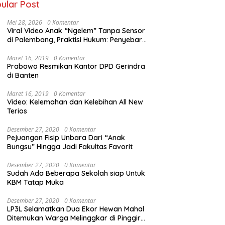
ular Post
Mei 28, 2026
0 Komentar
Viral Video Anak “Ngelem” Tanpa Sensor
di Palembang, Praktisi Hukum: Penyebar
Terancam Pidana
Maret 16, 2019
0 Komentar
Prabowo Resmikan Kantor DPD Gerindra
di Banten
Maret 16, 2019
0 Komentar
Video: Kelemahan dan Kelebihan All New
Terios
Desember 27, 2020
0 Komentar
Pejuangan Fisip Unbara Dari “Anak
Bungsu” Hingga Jadi Fakultas Favorit
Desember 27, 2020
0 Komentar
Sudah Ada Beberapa Sekolah siap Untuk
KBM Tatap Muka
Desember 27, 2020
0 Komentar
LP3L Selamatkan Dua Ekor Hewan Mahal
Ditemukan Warga Melinggkar di Pinggir