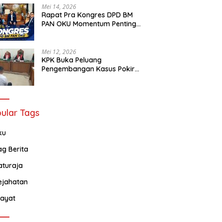
Mei 14, 2026
Rapat Pra Kongres DPD BM
PAN OKU Momentum Penting
Bagi Seluruh Barisan Muda
Partai Amanat Nasional
Mei 12, 2026
KPK Buka Peluang
Pengembangan Kasus Pokir
DPRD OKU Usai Vonis Robi dan
Parwanto
ular Tags
ku
ag Berita
aturaja
ejahatan
ayat