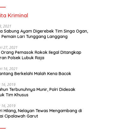
ita Kriminal
 8, 2021
a Sabung Ayam Digerebek Tim Singa Ogan,
 Pemain Lari Tunggang Langgang
ri 27, 2021
 Orang Pemasok Rokok Ilegal Ditangkap
ran Polsek Lubuk Raja
ri 16, 2021
ntang Berkelahi Malah Kena Bacok
 16, 2019
ahun Terbunuhnya Munir, Polri Didesak
uk Tim Khusus
 16, 2019
ri Hilang, Nelayan Tewas Mengambang di
ai Cipalawah Garut