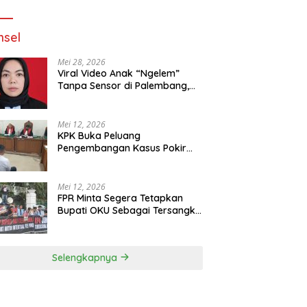
Jalan
sel
Mei 28, 2026
Viral Video Anak “Ngelem”
Tanpa Sensor di Palembang,
Praktisi Hukum: Penyebar
Terancam Pidana
Mei 12, 2026
KPK Buka Peluang
Pengembangan Kasus Pokir
DPRD OKU Usai Vonis Robi dan
Parwanto
Mei 12, 2026
FPR Minta Segera Tetapkan
Bupati OKU Sebagai Tersangka
Fee Pokir DPRD OKU
Selengkapnya