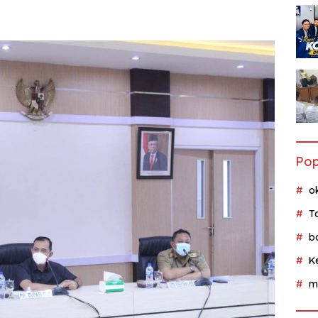
Pop
o
T
b
K
m