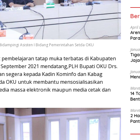
Ber
April
Aren
Para
dampingi Asisten I Bidang Pemerintahan Setda OKU
Janua
Tiga
 pembelajaran tatap muka terbatas di Kabupaten
Jaja
1 September 2021 mendatang,P
LH Bupati OKU Drs.
Janua
an segera kepada Kadin Kominfo dan Kabag
Mena
tda OKU untuk membantu mensosialisasikan
Maret
media massa elektronik maupun media cetak dan
14 T
Bent
Maret
2 Ha
Pant