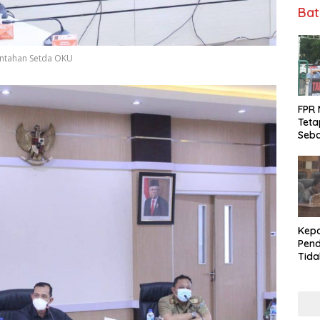
Bat
intahan Setda OKU
FPR 
Teta
Seba
Fee 
Kepa
Pend
Tid
Tuga
DPRD
Dala