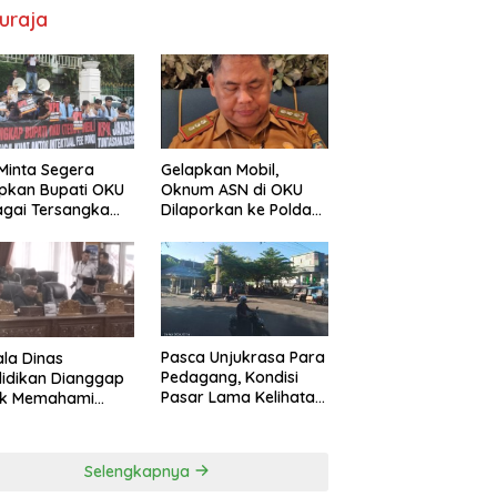
uraja
Minta Segera
Gelapkan Mobil,
pkan Bupati OKU
Oknum ASN di OKU
gai Tersangka
Dilaporkan ke Polda
Pokir DPRD OKU
Sumsel, Kerugian
Capai Rp1,2 Miliar
Pasca Unjukrasa Para
la Dinas
Pedagang, Kondisi
idikan Dianggap
Pasar Lama Kelihatan
ak Memahami
Lebih Rapi
s dan Fungsi
 yang Diatur
m Konstitusi
Selengkapnya