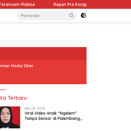
Pra Kongres DPD BM PAN OKU Momentum Penting Bagi Seluruh 
man Media Siber
ita Terbaru
Mei 28, 2026
Viral Video Anak “Ngelem”
Tanpa Sensor di Palembang,
Praktisi Hukum: Penyebar
Terancam Pidana