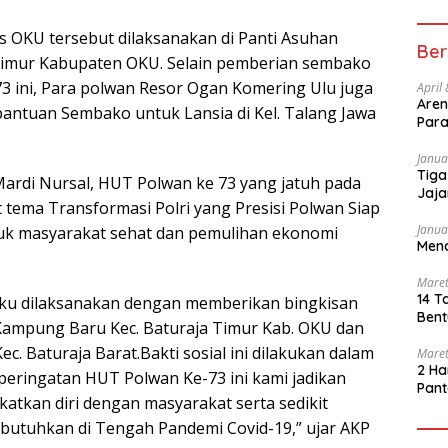
 OKU tersebut dilaksanakan di Panti Asuhan
Ber
Timur Kabupaten OKU. Selain pemberian sembako
 73 ini, Para polwan Resor Ogan Komering Ulu juga
April
Aren
antuan Sembako untuk Lansia di Kel. Talang Jawa
Para
Janua
Tiga
rdi Nursal, HUT Polwan ke 73 yang jatuh pada
Jaja
tema Transformasi Polri yang Presisi Polwan Siap
Janua
k masyarakat sehat dan pemulihan ekonomi
Mena
Maret
14 T
 Oku dilaksanakan dengan memberikan bingkisan
Bent
ampung Baru Kec. Baturaja Timur Kab. OKU dan
ec. Baturaja Barat.Bakti sosial ini dilakukan dalam
Maret
2 Ha
ringatan HUT Polwan Ke-73 ini kami jadikan
Pant
tkan diri dengan masyarakat serta sedikit
tuhkan di Tengah Pandemi Covid-19,” ujar AKP