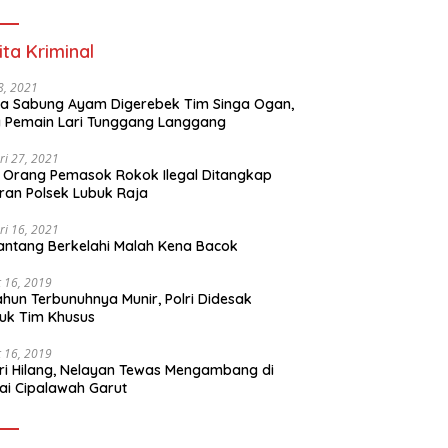
ita Kriminal
 8, 2021
a Sabung Ayam Digerebek Tim Singa Ogan,
 Pemain Lari Tunggang Langgang
ri 27, 2021
 Orang Pemasok Rokok Ilegal Ditangkap
ran Polsek Lubuk Raja
ri 16, 2021
ntang Berkelahi Malah Kena Bacok
 16, 2019
ahun Terbunuhnya Munir, Polri Didesak
uk Tim Khusus
 16, 2019
ri Hilang, Nelayan Tewas Mengambang di
ai Cipalawah Garut