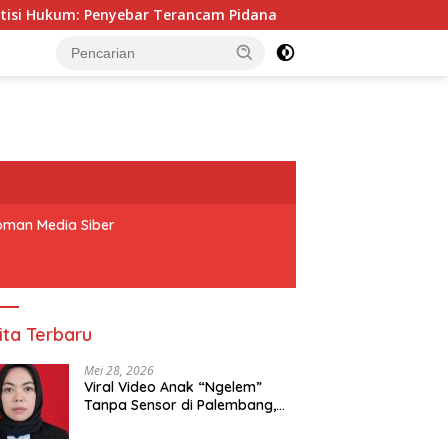
Terancam Pidana
Rapat Pra Kongres DPD BM PAN OKU Mo
man Media Siber
ita Terbaru
Mei 28, 2026
Viral Video Anak “Ngelem”
Tanpa Sensor di Palembang,
Praktisi Hukum: Penyebar
Terancam Pidana