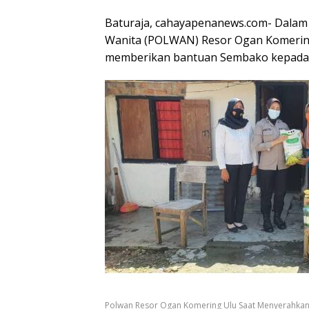
Baturaja, cahayapenanews.com- Dalam 
Wanita (POLWAN) Resor Ogan Komering
memberikan bantuan Sembako kepada wa
Polwan Resor Ogan Komering Ulu Saat Menyerahka