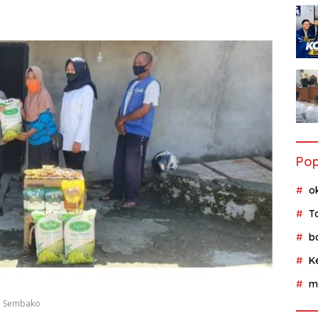
Pop
o
T
b
K
m
n Sembako