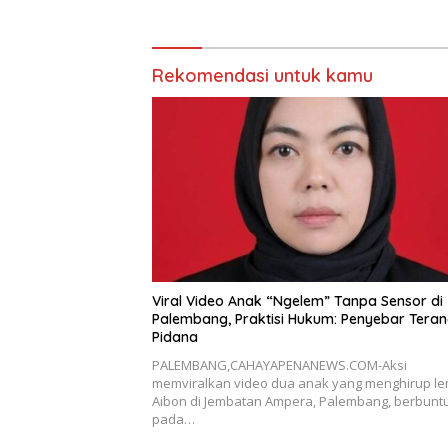
Miliar
Rekomendasi untuk kamu
Viral Video Anak “Ngelem” Tanpa Sensor di
Palembang, Praktisi Hukum: Penyebar Tera
Pidana
PALEMBANG,CAHAYAPENANEWS.COM-Aksi
memviralkan video dua anak yang menghirup l
Aibon di Jembatan Ampera, Palembang, berbunt
pada…