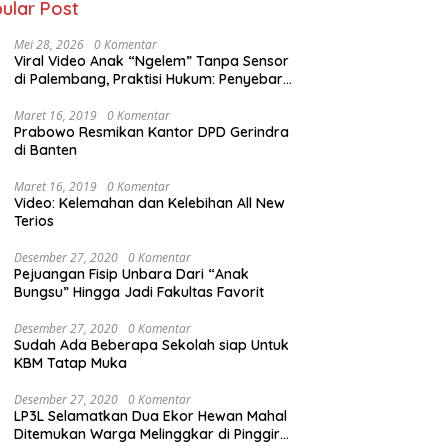
ular Post
Mei 28, 2026
0 Komentar
Viral Video Anak “Ngelem” Tanpa Sensor
di Palembang, Praktisi Hukum: Penyebar
Terancam Pidana
Maret 16, 2019
0 Komentar
Prabowo Resmikan Kantor DPD Gerindra
di Banten
Maret 16, 2019
0 Komentar
Video: Kelemahan dan Kelebihan All New
Terios
Desember 27, 2020
0 Komentar
Pejuangan Fisip Unbara Dari “Anak
Bungsu” Hingga Jadi Fakultas Favorit
Desember 27, 2020
0 Komentar
Sudah Ada Beberapa Sekolah siap Untuk
KBM Tatap Muka
Desember 27, 2020
0 Komentar
LP3L Selamatkan Dua Ekor Hewan Mahal
Ditemukan Warga Melinggkar di Pinggir