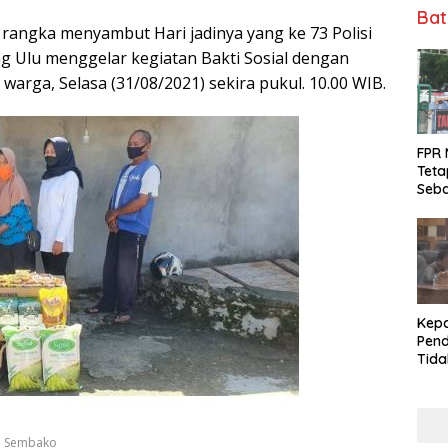
Bat
rangka menyambut Hari jadinya yang ke 73 Polisi
 Ulu menggelar kegiatan Bakti Sosial dengan
rga, Selasa (31/08/2021) sekira pukul. 10.00 WIB.
FPR 
Teta
Seba
Fee 
Kepa
Pend
Tid
Tuga
DPRD
Dala
n Sembako