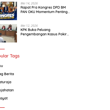
Mei 14, 2026
Rapat Pra Kongres DPD BM
PAN OKU Momentum Penting
Bagi Seluruh Barisan Muda
Partai Amanat Nasional
Mei 12, 2026
KPK Buka Peluang
Pengembangan Kasus Pokir
DPRD OKU Usai Vonis Robi dan
Parwanto
ular Tags
ku
ag Berita
aturaja
ejahatan
ayat