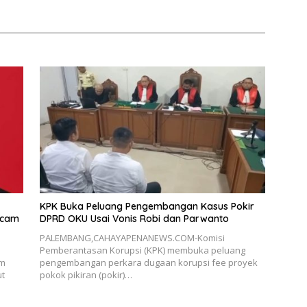
Diatur Dalam Konstitusi
KPK Buka Peluang Pengembangan Kasus Pokir
ncam
DPRD OKU Usai Vonis Robi dan Parwanto
PALEMBANG,CAHAYAPENANEWS.COM-Komisi
Pemberantasan Korupsi (KPK) membuka peluang
em
pengembangan perkara dugaan korupsi fee proyek
ut
pokok pikiran (pokir)…