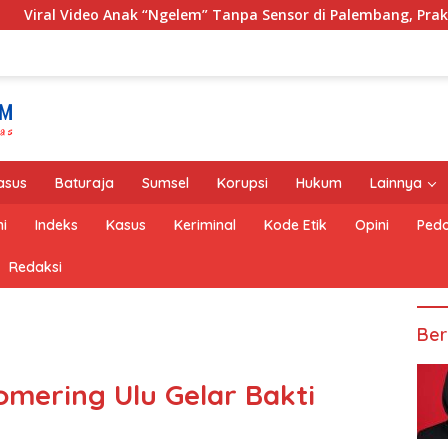
gelem” Tanpa Sensor di Palembang, Praktisi Hukum: Penyebar 
asus
Baturaja
Sumsel
Korupsi
Hukum
Lainnya
i
Indeks
Kasus
Keriminal
Kode Etik
Opini
Pedo
Redaksi
Ber
mering Ulu Gelar Bakti