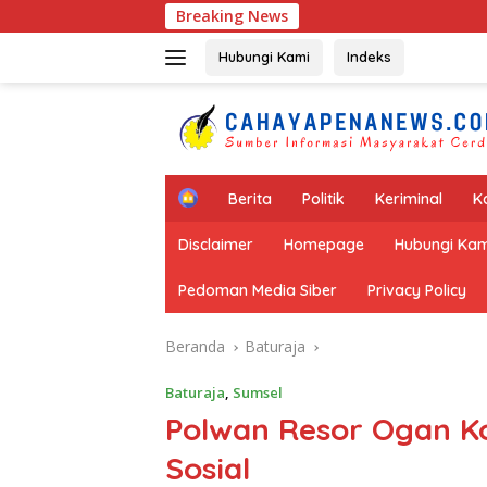
Langsung
Breaking News
Viral Video Anak “N
ke
konten
Hubungi Kami
Indeks
H
Berita
Politik
Keriminal
K
o
m
Disclaimer
Homepage
Hubungi Kam
e
Pedoman Media Siber
Privacy Policy
Beranda
Baturaja
Baturaja
,
Sumsel
Polwan Resor Ogan Ko
Sosial