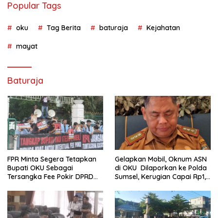
Popular Tags
oku
Tag Berita
baturaja
Kejahatan
mayat
Baturaja
FPR Minta Segera Tetapkan
Gelapkan Mobil, Oknum ASN
Bupati OKU Sebagai
di OKU Dilaporkan ke Polda
Tersangka Fee Pokir DPRD
Sumsel, Kerugian Capai Rp1,2
OKU
Miliar