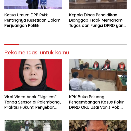
Ketua Umum DPP PAN:
Kepala Dinas Pendidikan
Pentingnya Kesetiaan Dalam
Dianggap Tidak Memahami
Perjuangan Politik
Tugas dan Fungsi DPRD yang
Diatur Dalam Konstitusi
Rekomendasi untuk kamu
Viral Video Anak “Ngelem”
KPK Buka Peluang
Tanpa Sensor di Palembang,
Pengembangan Kasus Pokir
Praktisi Hukum: Penyebar
DPRD OKU Usai Vonis Robi
Terancam Pidana
dan Parwanto