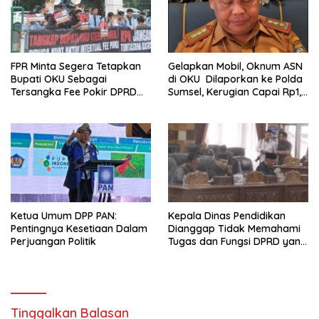
FPR Minta Segera Tetapkan
Gelapkan Mobil, Oknum ASN
Bupati OKU Sebagai
di OKU Dilaporkan ke Polda
Tersangka Fee Pokir DPRD
Sumsel, Kerugian Capai Rp1,2
OKU
Miliar
Ketua Umum DPP PAN:
Kepala Dinas Pendidikan
Pentingnya Kesetiaan Dalam
Dianggap Tidak Memahami
Perjuangan Politik
Tugas dan Fungsi DPRD yang
Diatur Dalam Konstitusi
Tinggalkan Balasan