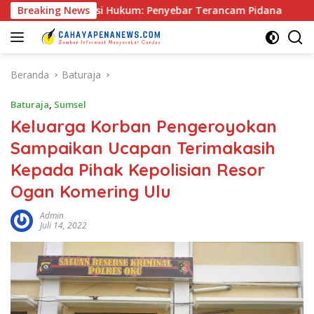
Langsung
Praktisi Hukum: Penyebar Terancam Pidana
Breaking News
Rapat Pra K
ke
konten
Beranda
Baturaja
Baturaja
,
Sumsel
Keluarga Korban Pengeroyokan
Sampaikan Ucapan Terimakasih
Kepada Pihak Kepolisian Resor
Ogan Komering Ulu
Admin
Juli 14, 2022