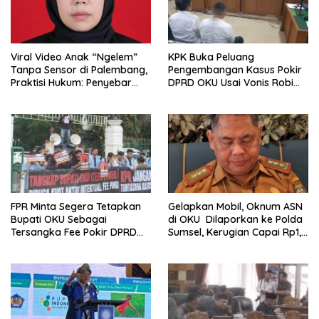
Viral Video Anak “Ngelem”
KPK Buka Peluang
Tanpa Sensor di Palembang,
Pengembangan Kasus Pokir
Praktisi Hukum: Penyebar
DPRD OKU Usai Vonis Robi
Terancam Pidana
dan Parwanto
FPR Minta Segera Tetapkan
Gelapkan Mobil, Oknum ASN
Bupati OKU Sebagai
di OKU Dilaporkan ke Polda
Tersangka Fee Pokir DPRD
Sumsel, Kerugian Capai Rp1,2
OKU
Miliar