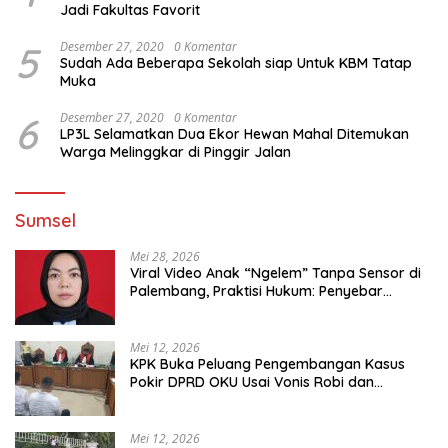
Jadi Fakultas Favorit
5
Desember 27, 2020
0 Komentar
Sudah Ada Beberapa Sekolah siap Untuk KBM Tatap
Muka
6
Desember 27, 2020
0 Komentar
LP3L Selamatkan Dua Ekor Hewan Mahal Ditemukan
Warga Melinggkar di Pinggir Jalan
Sumsel
Mei 28, 2026
Viral Video Anak “Ngelem” Tanpa Sensor di
Palembang, Praktisi Hukum: Penyebar
Terancam Pidana
Mei 12, 2026
KPK Buka Peluang Pengembangan Kasus
Pokir DPRD OKU Usai Vonis Robi dan
Parwanto
Mei 12, 2026