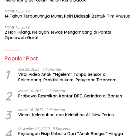
Menantang Berkelahi Malah Kena Bacok
Maret 16, 2019
14 Tahun Terbunuhnya Munir, Polri Didesak Bentuk Tim Khusus
Maret 16, 2019
2 Hari Hilang, Nelayan Tewas Mengambang di Pantai
Cipalawah Garut
Popular Post
1
Mei 28, 2026
0 Komentar
Viral Video Anak “Ngelem” Tanpa Sensor di
Palembang, Praktisi Hukum: Penyebar Terancam
Pidana
2
Maret 16, 2019
0 Komentar
Prabowo Resmikan Kantor DPD Gerindra di Banten
3
Maret 16, 2019
0 Komentar
Video: Kelemahan dan Kelebihan All New Terios
4
Desember 27, 2020
0 Komentar
Pejuangan Fisip Unbara Dari “Anak Bungsu” Hingga