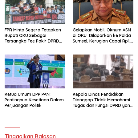
FPR Minta Segera Tetapkan
Gelapkan Mobil, Oknum ASN
Bupati OKU Sebagai
di OKU Dilaporkan ke Polda
Tersangka Fee Pokir DPRD
Sumsel, Kerugian Capai Rp1,2
OKU
Miliar
Ketua Umum DPP PAN:
Kepala Dinas Pendidikan
Pentingnya Kesetiaan Dalam
Dianggap Tidak Memahami
Perjuangan Politik
Tugas dan Fungsi DPRD yang
Diatur Dalam Konstitusi
Tinggalkan Balasan