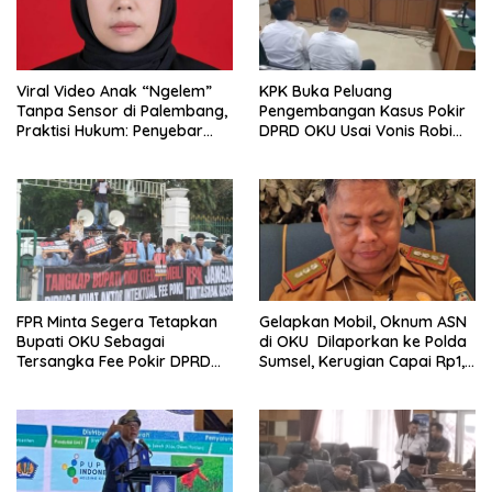
Viral Video Anak “Ngelem”
KPK Buka Peluang
Tanpa Sensor di Palembang,
Pengembangan Kasus Pokir
Praktisi Hukum: Penyebar
DPRD OKU Usai Vonis Robi
Terancam Pidana
dan Parwanto
FPR Minta Segera Tetapkan
Gelapkan Mobil, Oknum ASN
Bupati OKU Sebagai
di OKU Dilaporkan ke Polda
Tersangka Fee Pokir DPRD
Sumsel, Kerugian Capai Rp1,2
OKU
Miliar