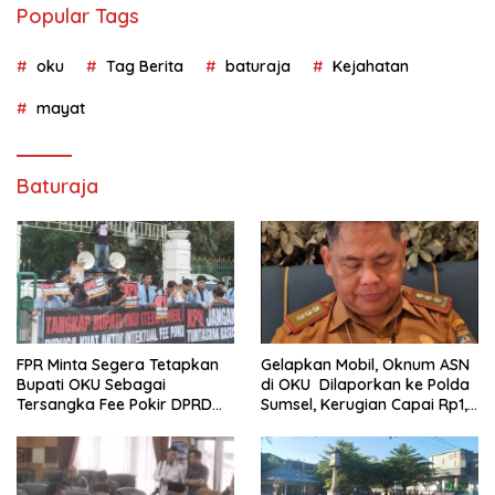
Popular Tags
oku
Tag Berita
baturaja
Kejahatan
mayat
Baturaja
FPR Minta Segera Tetapkan
Gelapkan Mobil, Oknum ASN
Bupati OKU Sebagai
di OKU Dilaporkan ke Polda
Tersangka Fee Pokir DPRD
Sumsel, Kerugian Capai Rp1,2
OKU
Miliar