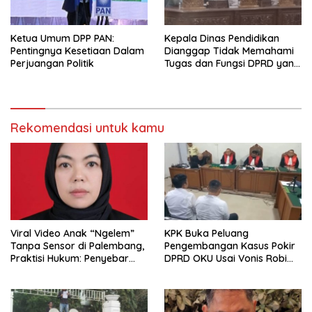
Ketua Umum DPP PAN:
Kepala Dinas Pendidikan
Pentingnya Kesetiaan Dalam
Dianggap Tidak Memahami
Perjuangan Politik
Tugas dan Fungsi DPRD yang
Diatur Dalam Konstitusi
Rekomendasi untuk kamu
Viral Video Anak “Ngelem”
KPK Buka Peluang
Tanpa Sensor di Palembang,
Pengembangan Kasus Pokir
Praktisi Hukum: Penyebar
DPRD OKU Usai Vonis Robi
Terancam Pidana
dan Parwanto