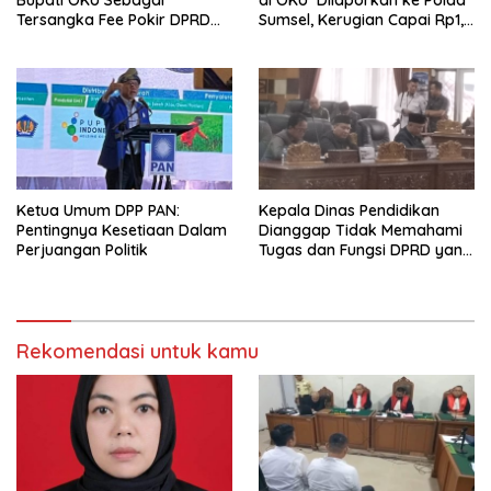
Tersangka Fee Pokir DPRD
Sumsel, Kerugian Capai Rp1,2
OKU
Miliar
Ketua Umum DPP PAN:
Kepala Dinas Pendidikan
Pentingnya Kesetiaan Dalam
Dianggap Tidak Memahami
Perjuangan Politik
Tugas dan Fungsi DPRD yang
Diatur Dalam Konstitusi
Rekomendasi untuk kamu