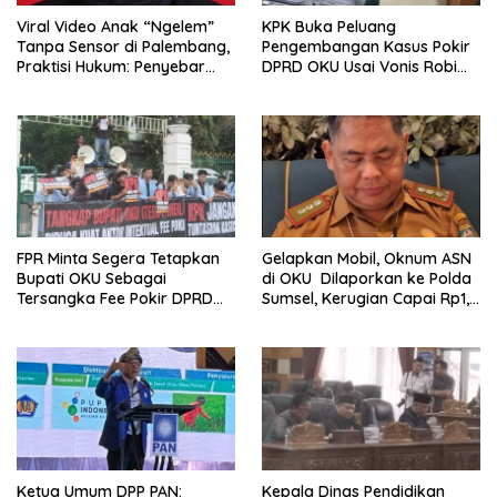
Viral Video Anak “Ngelem”
KPK Buka Peluang
Tanpa Sensor di Palembang,
Pengembangan Kasus Pokir
Praktisi Hukum: Penyebar
DPRD OKU Usai Vonis Robi
Terancam Pidana
dan Parwanto
FPR Minta Segera Tetapkan
Gelapkan Mobil, Oknum ASN
Bupati OKU Sebagai
di OKU Dilaporkan ke Polda
Tersangka Fee Pokir DPRD
Sumsel, Kerugian Capai Rp1,2
OKU
Miliar
Ketua Umum DPP PAN:
Kepala Dinas Pendidikan