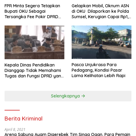
FPR Minta Segera Tetapkan
Gelapkan Mobil, Oknum ASN
Bupati OKU Sebagai
di OKU Dilaporkan ke Polda
Tersangka Fee Pokir DPRD
Sumsel, Kerugian Capai Rp1,2
OKU
Miliar
Pasca Unjukrasa Para
Kepala Dinas Pendidikan
Pedagang, Kondisi Pasar
Dianggap Tidak Memahami
Lama Kelihatan Lebih Rapi
Tugas dan Fungsi DPRD yang
Diatur Dalam Konstitusi
Selengkapnya
Berita Kriminal
April 8, 2021
Arena Sabung Ayam Digerebek Tim Singa Ogan, Para Pemain