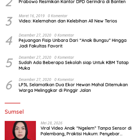
2
Prabowo Resmikan Kantor DPD Gerindra di Banten
3
Maret 16, 2019
0 Komentar
Video: Kelemahan dan Kelebihan All New Terios
4
Desember 27, 2020
0 Komentar
Pejuangan Fisip Unbara Dari “Anak Bungsu” Hingga
Jadi Fakultas Favorit
5
Desember 27, 2020
0 Komentar
Sudah Ada Beberapa Sekolah siap Untuk KBM Tatap
Muka
6
Desember 27, 2020
0 Komentar
LP3L Selamatkan Dua Ekor Hewan Mahal Ditemukan
Warga Melinggkar di Pinggir Jalan
Sumsel
Mei 28, 2026
Viral Video Anak “Ngelem” Tanpa Sensor di
Palembang, Praktisi Hukum: Penyebar
Terancam Pidana