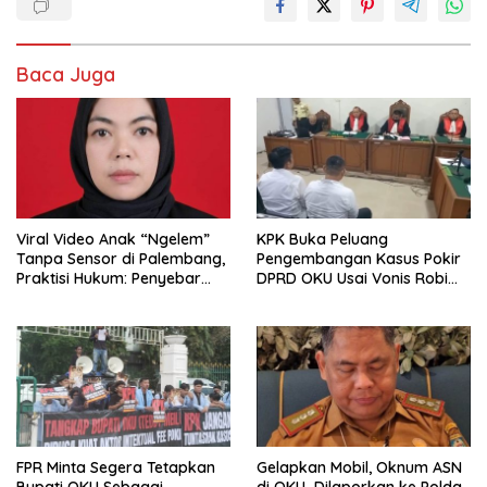
Baca Juga
Viral Video Anak “Ngelem”
KPK Buka Peluang
Tanpa Sensor di Palembang,
Pengembangan Kasus Pokir
Praktisi Hukum: Penyebar
DPRD OKU Usai Vonis Robi
Terancam Pidana
dan Parwanto
FPR Minta Segera Tetapkan
Gelapkan Mobil, Oknum ASN
Bupati OKU Sebagai
di OKU Dilaporkan ke Polda