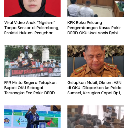
Viral Video Anak “Ngelem”
KPK Buka Peluang
Tanpa Sensor di Palembang,
Pengembangan Kasus Pokir
Praktisi Hukum: Penyebar
DPRD OKU Usai Vonis Robi
Terancam Pidana
dan Parwanto
FPR Minta Segera Tetapkan
Gelapkan Mobil, Oknum ASN
Bupati OKU Sebagai
di OKU Dilaporkan ke Polda
Tersangka Fee Pokir DPRD
Sumsel, Kerugian Capai Rp1,2
OKU
Miliar