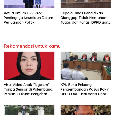
Ketua Umum DPP PAN:
Kepala Dinas Pendidikan
Pentingnya Kesetiaan Dalam
Dianggap Tidak Memahami
Perjuangan Politik
Tugas dan Fungsi DPRD yang
Diatur Dalam Konstitusi
Rekomendasi untuk kamu
Viral Video Anak “Ngelem”
KPK Buka Peluang
Tanpa Sensor di Palembang,
Pengembangan Kasus Pokir
Praktisi Hukum: Penyebar
DPRD OKU Usai Vonis Robi
Terancam Pidana
dan Parwanto