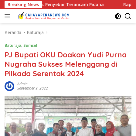
Langsung
kum: Penyebar Terancam Pidana
Breaking News
Rapat Pra Kongres DPD
ke
konten
Beranda
Baturaja
Baturaja
,
Sumsel
PJ Bupati OKU Doakan Yudi Purna
Nugraha Sukses Melenggang di
Pilkada Serentak 2024
Admin
September 9, 2022