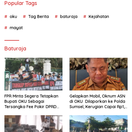
Popular Tags
oku
Tag Berita
baturaja
Kejahatan
mayat
Baturaja
FPR Minta Segera Tetapkan
Gelapkan Mobil, Oknum ASN
Bupati OKU Sebagai
di OKU Dilaporkan ke Polda
Tersangka Fee Pokir DPRD
Sumsel, Kerugian Capai Rp1,2
OKU
Miliar