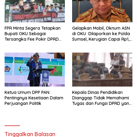
FPR Minta Segera Tetapkan
Gelapkan Mobil, Oknum ASN
Bupati OKU Sebagai
di OKU Dilaporkan ke Polda
Tersangka Fee Pokir DPRD
Sumsel, Kerugian Capai Rp1,2
OKU
Miliar
Ketua Umum DPP PAN:
Kepala Dinas Pendidikan
Pentingnya Kesetiaan Dalam
Dianggap Tidak Memahami
Perjuangan Politik
Tugas dan Fungsi DPRD yang
Diatur Dalam Konstitusi
Tinggalkan Balasan