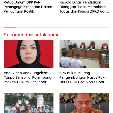
Ketua Umum DPP PAN:
Kepala Dinas Pendidikan
Pentingnya Kesetiaan Dalam
Dianggap Tidak Memahami
Perjuangan Politik
Tugas dan Fungsi DPRD yang
Diatur Dalam Konstitusi
Rekomendasi untuk kamu
Viral Video Anak “Ngelem”
KPK Buka Peluang
Tanpa Sensor di Palembang,
Pengembangan Kasus Pokir
Praktisi Hukum: Penyebar
DPRD OKU Usai Vonis Robi
Terancam Pidana
dan Parwanto