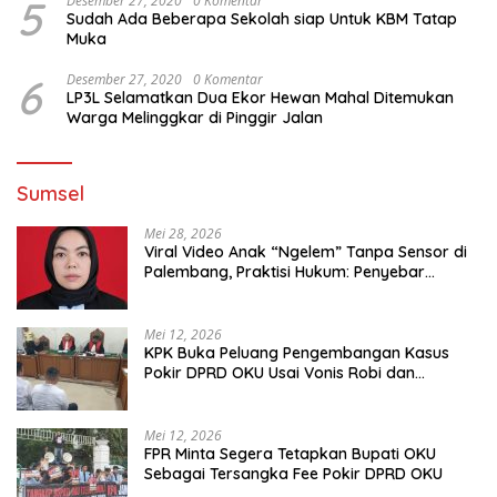
5
Desember 27, 2020
0 Komentar
Sudah Ada Beberapa Sekolah siap Untuk KBM Tatap
Muka
6
Desember 27, 2020
0 Komentar
LP3L Selamatkan Dua Ekor Hewan Mahal Ditemukan
Warga Melinggkar di Pinggir Jalan
Sumsel
Mei 28, 2026
Viral Video Anak “Ngelem” Tanpa Sensor di
Palembang, Praktisi Hukum: Penyebar
Terancam Pidana
Mei 12, 2026
KPK Buka Peluang Pengembangan Kasus
Pokir DPRD OKU Usai Vonis Robi dan
Parwanto
Mei 12, 2026
FPR Minta Segera Tetapkan Bupati OKU
Sebagai Tersangka Fee Pokir DPRD OKU