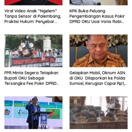
Viral Video Anak “Ngelem”
KPK Buka Peluang
Tanpa Sensor di Palembang,
Pengembangan Kasus Pokir
Praktisi Hukum: Penyebar
DPRD OKU Usai Vonis Robi
Terancam Pidana
dan Parwanto
FPR Minta Segera Tetapkan
Gelapkan Mobil, Oknum ASN
Bupati OKU Sebagai
di OKU Dilaporkan ke Polda
Tersangka Fee Pokir DPRD
Sumsel, Kerugian Capai Rp1,2
OKU
Miliar