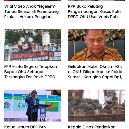
Viral Video Anak “Ngelem”
KPK Buka Peluang
Tanpa Sensor di Palembang,
Pengembangan Kasus Pokir
Praktisi Hukum: Penyebar
DPRD OKU Usai Vonis Robi
Terancam Pidana
dan Parwanto
FPR Minta Segera Tetapkan
Gelapkan Mobil, Oknum ASN
Bupati OKU Sebagai
di OKU Dilaporkan ke Polda
Tersangka Fee Pokir DPRD
Sumsel, Kerugian Capai Rp1,2
OKU
Miliar
Ketua Umum DPP PAN:
Kepala Dinas Pendidikan