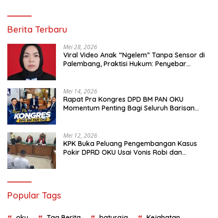
Berita Terbaru
Mei 28, 2026
Viral Video Anak “Ngelem” Tanpa Sensor di
Palembang, Praktisi Hukum: Penyebar
Terancam Pidana
Mei 14, 2026
Rapat Pra Kongres DPD BM PAN OKU
Momentum Penting Bagi Seluruh Barisan
Muda Partai Amanat Nasional
Mei 12, 2026
KPK Buka Peluang Pengembangan Kasus
Pokir DPRD OKU Usai Vonis Robi dan
Parwanto
Popular Tags
oku
Tag Berita
baturaja
Kejahatan