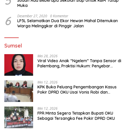
5
Sudah Ada Beberapa Sekolah siap Untuk KBM Tatap
Muka
6
Desember 27, 2020
0 Komentar
LP3L Selamatkan Dua Ekor Hewan Mahal Ditemukan
Warga Melinggkar di Pinggir Jalan
Sumsel
Mei 28, 2026
Viral Video Anak “Ngelem” Tanpa Sensor di
Palembang, Praktisi Hukum: Penyebar
Terancam Pidana
Mei 12, 2026
KPK Buka Peluang Pengembangan Kasus
Pokir DPRD OKU Usai Vonis Robi dan
Parwanto
Mei 12, 2026
FPR Minta Segera Tetapkan Bupati OKU
Sebagai Tersangka Fee Pokir DPRD OKU