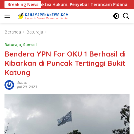
Langsung
g, Praktisi Hukum: Penyebar Terancam Pidana
Breaking News
Rapat Pr
ke
konten
Beranda
Baturaja
Baturaja
,
Sumsel
Bendera YPN For OKU 1 Berhasil di
Kibarkan di Puncak Tertinggi Bukit
Katung
Admin
Juli 29, 2023