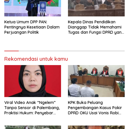
Ketua Umum DPP PAN:
Kepala Dinas Pendidikan
Pentingnya Kesetiaan Dalam
Dianggap Tidak Memahami
Perjuangan Politik
Tugas dan Fungsi DPRD yang
Diatur Dalam Konstitusi
Rekomendasi untuk kamu
Viral Video Anak “Ngelem”
KPK Buka Peluang
Tanpa Sensor di Palembang,
Pengembangan Kasus Pokir
Praktisi Hukum: Penyebar
DPRD OKU Usai Vonis Robi
Terancam Pidana
dan Parwanto