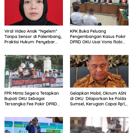
Viral Video Anak “Ngelem”
KPK Buka Peluang
Tanpa Sensor di Palembang,
Pengembangan Kasus Pokir
Praktisi Hukum: Penyebar
DPRD OKU Usai Vonis Robi
Terancam Pidana
dan Parwanto
FPR Minta Segera Tetapkan
Gelapkan Mobil, Oknum ASN
Bupati OKU Sebagai
di OKU Dilaporkan ke Polda
Tersangka Fee Pokir DPRD
Sumsel, Kerugian Capai Rp1,2
OKU
Miliar