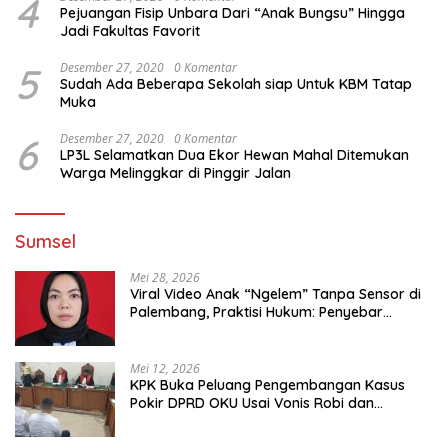
4
Pejuangan Fisip Unbara Dari “Anak Bungsu” Hingga
Jadi Fakultas Favorit
5
Desember 27, 2020
0 Komentar
Sudah Ada Beberapa Sekolah siap Untuk KBM Tatap
Muka
6
Desember 27, 2020
0 Komentar
LP3L Selamatkan Dua Ekor Hewan Mahal Ditemukan
Warga Melinggkar di Pinggir Jalan
Sumsel
Mei 28, 2026
Viral Video Anak “Ngelem” Tanpa Sensor di
Palembang, Praktisi Hukum: Penyebar
Terancam Pidana
Mei 12, 2026
KPK Buka Peluang Pengembangan Kasus
Pokir DPRD OKU Usai Vonis Robi dan
Parwanto