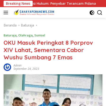
Langsung
Hukum: Penyebar Terancam Pidana
Breaking News
Rapat Pra Kongres D
ke
konten
Beranda
Baturaja
Baturaja
,
Olahraga
,
Sumsel
OKU Masuk Peringkat 8 Porprov
XIV Lahat, Sementara Cabor
Wushu Sumbang 7 Emas
Admin
September 24, 2023