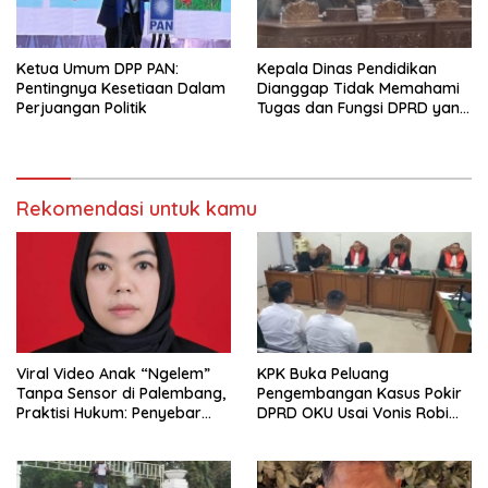
Ketua Umum DPP PAN:
Kepala Dinas Pendidikan
Pentingnya Kesetiaan Dalam
Dianggap Tidak Memahami
Perjuangan Politik
Tugas dan Fungsi DPRD yang
Diatur Dalam Konstitusi
Rekomendasi untuk kamu
Viral Video Anak “Ngelem”
KPK Buka Peluang
Tanpa Sensor di Palembang,
Pengembangan Kasus Pokir
Praktisi Hukum: Penyebar
DPRD OKU Usai Vonis Robi
Terancam Pidana
dan Parwanto