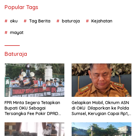
Popular Tags
oku
Tag Berita
baturaja
Kejahatan
mayat
Baturaja
FPR Minta Segera Tetapkan
Gelapkan Mobil, Oknum ASN
Bupati OKU Sebagai
di OKU Dilaporkan ke Polda
Tersangka Fee Pokir DPRD
Sumsel, Kerugian Capai Rp1,2
OKU
Miliar