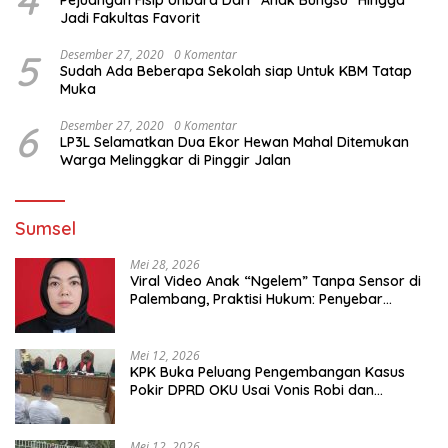
4
Pejuangan Fisip Unbara Dari “Anak Bungsu” Hingga
Jadi Fakultas Favorit
5
Desember 27, 2020
0 Komentar
Sudah Ada Beberapa Sekolah siap Untuk KBM Tatap
Muka
6
Desember 27, 2020
0 Komentar
LP3L Selamatkan Dua Ekor Hewan Mahal Ditemukan
Warga Melinggkar di Pinggir Jalan
Sumsel
Mei 28, 2026
Viral Video Anak “Ngelem” Tanpa Sensor di
Palembang, Praktisi Hukum: Penyebar
Terancam Pidana
Mei 12, 2026
KPK Buka Peluang Pengembangan Kasus
Pokir DPRD OKU Usai Vonis Robi dan
Parwanto
Mei 12, 2026