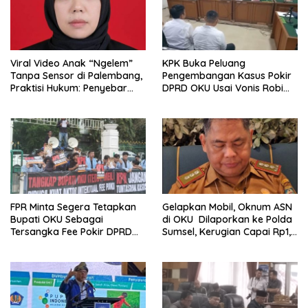
Viral Video Anak “Ngelem”
KPK Buka Peluang
Tanpa Sensor di Palembang,
Pengembangan Kasus Pokir
Praktisi Hukum: Penyebar
DPRD OKU Usai Vonis Robi
Terancam Pidana
dan Parwanto
FPR Minta Segera Tetapkan
Gelapkan Mobil, Oknum ASN
Bupati OKU Sebagai
di OKU Dilaporkan ke Polda
Tersangka Fee Pokir DPRD
Sumsel, Kerugian Capai Rp1,2
OKU
Miliar