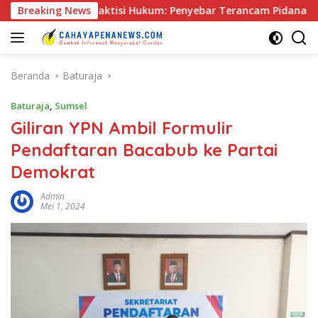
Langsung
ang, Praktisi Hukum: Penyebar Terancam Pidana
Breaking News
Rapat 
ke
konten
Beranda
Baturaja
Baturaja
,
Sumsel
Giliran YPN Ambil Formulir
Pendaftaran Bacabub ke Partai
Demokrat
Admin
Mei 1, 2024