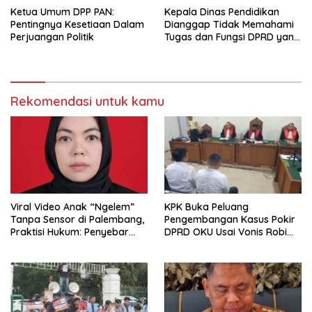
Ketua Umum DPP PAN:
Kepala Dinas Pendidikan
Pentingnya Kesetiaan Dalam
Dianggap Tidak Memahami
Perjuangan Politik
Tugas dan Fungsi DPRD yang
Diatur Dalam Konstitusi
Rekomendasi untuk kamu
Viral Video Anak “Ngelem”
KPK Buka Peluang
Tanpa Sensor di Palembang,
Pengembangan Kasus Pokir
Praktisi Hukum: Penyebar
DPRD OKU Usai Vonis Robi
Terancam Pidana
dan Parwanto