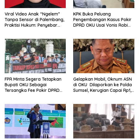
Viral Video Anak “Ngelem”
KPK Buka Peluang
Tanpa Sensor di Palembang,
Pengembangan Kasus Pokir
Praktisi Hukum: Penyebar
DPRD OKU Usai Vonis Robi
Terancam Pidana
dan Parwanto
FPR Minta Segera Tetapkan
Gelapkan Mobil, Oknum ASN
Bupati OKU Sebagai
di OKU Dilaporkan ke Polda
Tersangka Fee Pokir DPRD
Sumsel, Kerugian Capai Rp1,2
OKU
Miliar