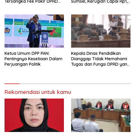
Tersangka Fee Pokir DPRD
Sumsel, Kerugian Capai Rp1,2
OKU
Miliar
Ketua Umum DPP PAN:
Kepala Dinas Pendidikan
Pentingnya Kesetiaan Dalam
Dianggap Tidak Memahami
Perjuangan Politik
Tugas dan Fungsi DPRD yang
Diatur Dalam Konstitusi
Rekomendasi untuk kamu