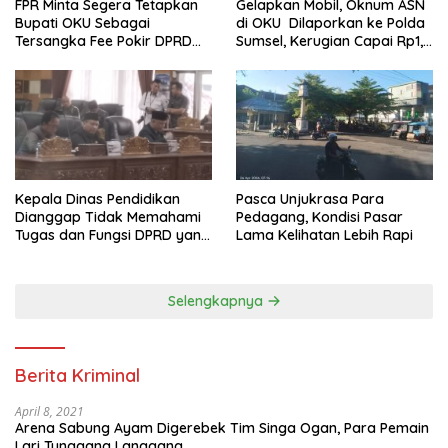
FPR Minta Segera Tetapkan
Gelapkan Mobil, Oknum ASN
Bupati OKU Sebagai
di OKU Dilaporkan ke Polda
Tersangka Fee Pokir DPRD
Sumsel, Kerugian Capai Rp1,2
OKU
Miliar
Pasca Unjukrasa Para
Kepala Dinas Pendidikan
Pedagang, Kondisi Pasar
Dianggap Tidak Memahami
Lama Kelihatan Lebih Rapi
Tugas dan Fungsi DPRD yang
Diatur Dalam Konstitusi
Selengkapnya
Berita Kriminal
April 8, 2021
Arena Sabung Ayam Digerebek Tim Singa Ogan, Para Pemain
Lari Tunggang Langgang