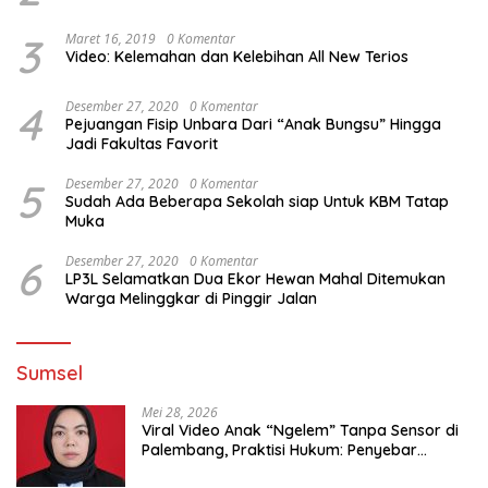
3
Maret 16, 2019
0 Komentar
Video: Kelemahan dan Kelebihan All New Terios
4
Desember 27, 2020
0 Komentar
Pejuangan Fisip Unbara Dari “Anak Bungsu” Hingga
Jadi Fakultas Favorit
5
Desember 27, 2020
0 Komentar
Sudah Ada Beberapa Sekolah siap Untuk KBM Tatap
Muka
6
Desember 27, 2020
0 Komentar
LP3L Selamatkan Dua Ekor Hewan Mahal Ditemukan
Warga Melinggkar di Pinggir Jalan
Sumsel
Mei 28, 2026
Viral Video Anak “Ngelem” Tanpa Sensor di
Palembang, Praktisi Hukum: Penyebar
Terancam Pidana