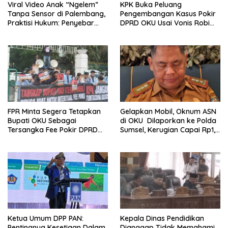
Viral Video Anak “Ngelem”
KPK Buka Peluang
Tanpa Sensor di Palembang,
Pengembangan Kasus Pokir
Praktisi Hukum: Penyebar
DPRD OKU Usai Vonis Robi
Terancam Pidana
dan Parwanto
FPR Minta Segera Tetapkan
Gelapkan Mobil, Oknum ASN
Bupati OKU Sebagai
di OKU Dilaporkan ke Polda
Tersangka Fee Pokir DPRD
Sumsel, Kerugian Capai Rp1,2
OKU
Miliar
Ketua Umum DPP PAN:
Kepala Dinas Pendidikan
Pentingnya Kesetiaan Dalam
Dianggap Tidak Memahami