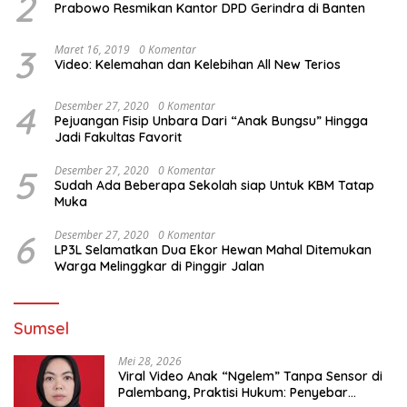
2
Prabowo Resmikan Kantor DPD Gerindra di Banten
3
Maret 16, 2019
0 Komentar
Video: Kelemahan dan Kelebihan All New Terios
4
Desember 27, 2020
0 Komentar
Pejuangan Fisip Unbara Dari “Anak Bungsu” Hingga
Jadi Fakultas Favorit
5
Desember 27, 2020
0 Komentar
Sudah Ada Beberapa Sekolah siap Untuk KBM Tatap
Muka
6
Desember 27, 2020
0 Komentar
LP3L Selamatkan Dua Ekor Hewan Mahal Ditemukan
Warga Melinggkar di Pinggir Jalan
Sumsel
Mei 28, 2026
Viral Video Anak “Ngelem” Tanpa Sensor di
Palembang, Praktisi Hukum: Penyebar