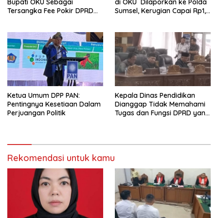
Bupati OKU Sebagai
di OKU Dilaporkan ke Polda
Tersangka Fee Pokir DPRD
Sumsel, Kerugian Capai Rp1,2
OKU
Miliar
Ketua Umum DPP PAN:
Kepala Dinas Pendidikan
Pentingnya Kesetiaan Dalam
Dianggap Tidak Memahami
Perjuangan Politik
Tugas dan Fungsi DPRD yang
Diatur Dalam Konstitusi
Rekomendasi untuk kamu