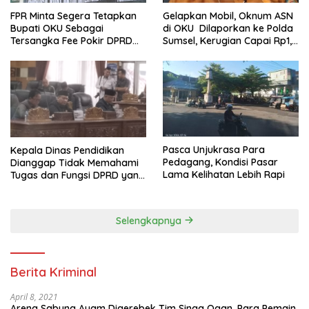
FPR Minta Segera Tetapkan
Gelapkan Mobil, Oknum ASN
Bupati OKU Sebagai
di OKU Dilaporkan ke Polda
Tersangka Fee Pokir DPRD
Sumsel, Kerugian Capai Rp1,2
OKU
Miliar
Pasca Unjukrasa Para
Kepala Dinas Pendidikan
Pedagang, Kondisi Pasar
Dianggap Tidak Memahami
Lama Kelihatan Lebih Rapi
Tugas dan Fungsi DPRD yang
Diatur Dalam Konstitusi
Selengkapnya
Berita Kriminal
April 8, 2021
Arena Sabung Ayam Digerebek Tim Singa Ogan, Para Pemain