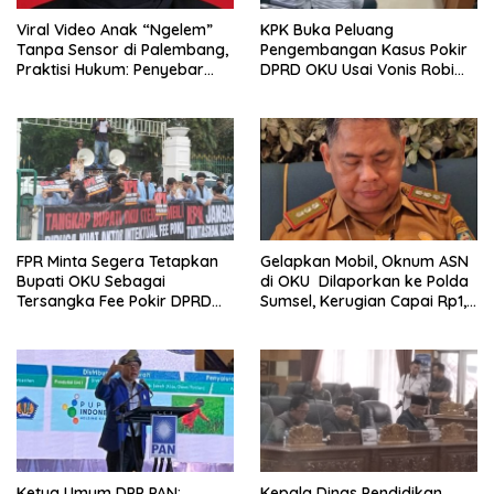
Viral Video Anak “Ngelem”
KPK Buka Peluang
Tanpa Sensor di Palembang,
Pengembangan Kasus Pokir
Praktisi Hukum: Penyebar
DPRD OKU Usai Vonis Robi
Terancam Pidana
dan Parwanto
FPR Minta Segera Tetapkan
Gelapkan Mobil, Oknum ASN
Bupati OKU Sebagai
di OKU Dilaporkan ke Polda
Tersangka Fee Pokir DPRD
Sumsel, Kerugian Capai Rp1,2
OKU
Miliar
Ketua Umum DPP PAN:
Kepala Dinas Pendidikan