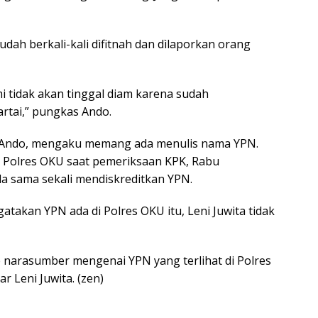
dah berkali-kali dìfitnah dan dìlaporkan orang
mi tidak akan tinggal diam karena sudah
rtai,” pungkas Ando.
a Ando, mengaku memang ada menulis nama YPN.
i Polres OKU saat pemeriksaan KPK, Rabu
ada sama sekali mendiskreditkan YPN.
akan YPN ada di Polres OKU itu, Leni Juwita tidak
e narasumber mengenai YPN yang terlihat di Polres
r Leni Juwita. (zen)