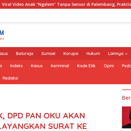
m” Tanpa Sensor di Palembang, Praktisi Hukum: Penyebar Tera
asus
Baturaja
Sumsel
Korupsi
Hukum
Lainnya
i
Indeks
Kasus
Keriminal
Kode Etik
Opini
Pedo
Redaksi
Ber
X, DPD PAN OKU AKAN
 LAYANGKAN SURAT KE