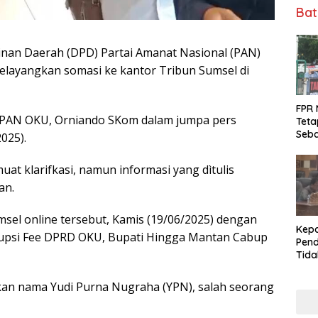
Bat
n Daerah (DPD) Partai Amanat Nasional (PAN)
layangkan somasi ke kantor Tribun Sumsel di
FPR 
D PAN OKU, Orniando SKom dalam jumpa pers
Teta
Seba
025).
Fee 
at klarifkasi, namun informasi yang dìtulis
an.
sel online tersebut, Kamis (19/06/2025) dengan
Kepa
Korupsi Fee DPRD OKU, Bupati Hingga Mantan Cabup
Pend
Tid
Tuga
DPRD
tkan nama Yudi Purna Nugraha (YPN), salah seorang
Dala