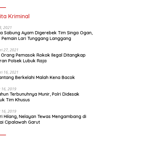
ita Kriminal
 8, 2021
a Sabung Ayam Digerebek Tim Singa Ogan,
 Pemain Lari Tunggang Langgang
ri 27, 2021
 Orang Pemasok Rokok Ilegal Ditangkap
ran Polsek Lubuk Raja
ri 16, 2021
ntang Berkelahi Malah Kena Bacok
 16, 2019
ahun Terbunuhnya Munir, Polri Didesak
uk Tim Khusus
 16, 2019
ri Hilang, Nelayan Tewas Mengambang di
ai Cipalawah Garut