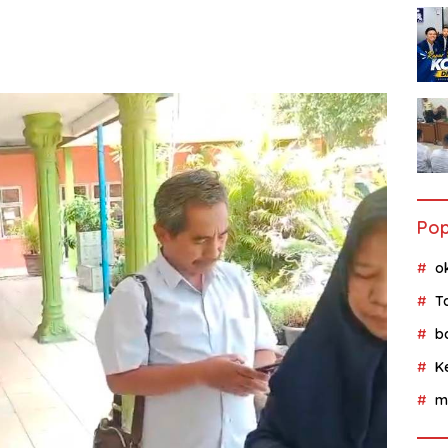
Pop
o
T
b
K
m