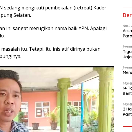
PN sedang mengikuti pembekalan (retreat) Kader
Ber
pung Selatan.
April
 dan ini sangat merugikan nama baik YPN. Apalagi
Aren
do.
Para
Janua
asalah itu. Tetapi, itu inisiatif dirinya bukan
Tiga
bunginya.
Jaja
Janua
Mena
Maret
14 T
Bent
Maret
2 Ha
Pant