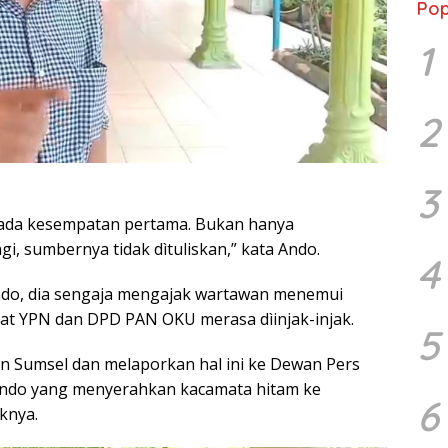
Pop
1
2
3
pada kesempatan pertama. Bukan hanya
i, sumbernya tidak dìtuliskan,” kata Ando.
4
ndo, dia sengaja mengajak wartawan menemui
at YPN dan DPD PAN OKU merasa dìinjak-injak.
5
n Sumsel dan melaporkan hal ini ke Dewan Pers
s Ando yang menyerahkan kacamata hitam ke
6
knya.