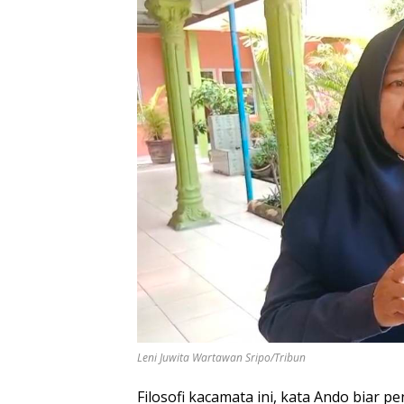
Leni Juwita Wartawan Sripo/Tribun
Filosofi kacamata ini, kata Ando biar 