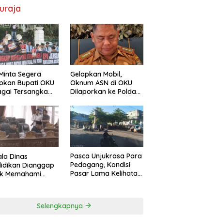
uraja
Minta Segera
Gelapkan Mobil,
pkan Bupati OKU
Oknum ASN di OKU
gai Tersangka
Dilaporkan ke Polda
Pokir DPRD OKU
Sumsel, Kerugian
Capai Rp1,2 Miliar
Pasca Unjukrasa Para
la Dinas
Pedagang, Kondisi
idikan Dianggap
Pasar Lama Kelihatan
ak Memahami
Lebih Rapi
s dan Fungsi
 yang Diatur
m Konstitusi
Selengkapnya