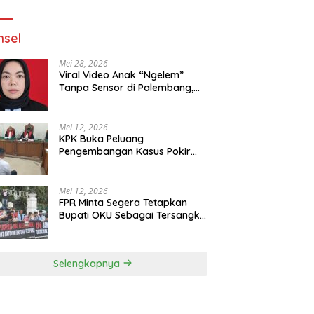
Jalan
sel
Mei 28, 2026
Viral Video Anak “Ngelem”
Tanpa Sensor di Palembang,
Praktisi Hukum: Penyebar
Terancam Pidana
Mei 12, 2026
KPK Buka Peluang
Pengembangan Kasus Pokir
DPRD OKU Usai Vonis Robi dan
Parwanto
Mei 12, 2026
FPR Minta Segera Tetapkan
Bupati OKU Sebagai Tersangka
Fee Pokir DPRD OKU
Selengkapnya