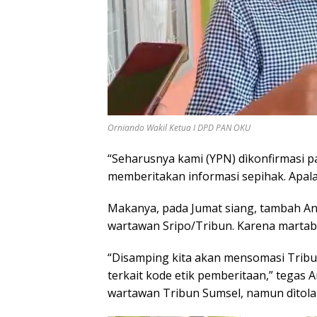
Orniando Wakil Ketua I DPD PAN OKU
“Seharusnya kami (YPN) dìkonfirmasi 
memberitakan informasi sepihak. Apalag
Makanya, pada Jumat siang, tambah A
wartawan Sripo/Tribun. Karena martab
“Disamping kita akan mensomasi Tribu
terkait kode etik pemberitaan,” tega
wartawan Tribun Sumsel, namun dìtola