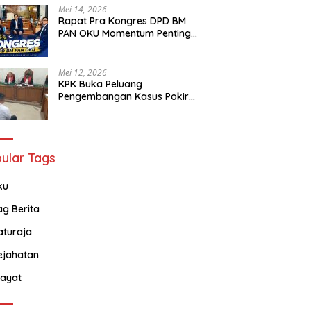
Mei 14, 2026
Rapat Pra Kongres DPD BM
PAN OKU Momentum Penting
Bagi Seluruh Barisan Muda
Partai Amanat Nasional
Mei 12, 2026
KPK Buka Peluang
Pengembangan Kasus Pokir
DPRD OKU Usai Vonis Robi dan
Parwanto
ular Tags
ku
ag Berita
aturaja
ejahatan
ayat