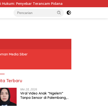
ncam Pidana
Rapat Pra Kongres DPD BM PAN OKU Moment
man Media Siber
ita Terbaru
Mei 28, 2026
Viral Video Anak “Ngelem”
Tanpa Sensor di Palembang,
Praktisi Hukum: Penyebar
Terancam Pidana