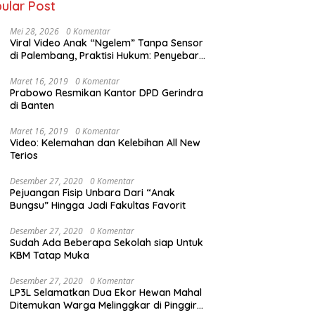
ular Post
Mei 28, 2026
0 Komentar
Viral Video Anak “Ngelem” Tanpa Sensor
di Palembang, Praktisi Hukum: Penyebar
Terancam Pidana
Maret 16, 2019
0 Komentar
Prabowo Resmikan Kantor DPD Gerindra
di Banten
Maret 16, 2019
0 Komentar
Video: Kelemahan dan Kelebihan All New
Terios
Desember 27, 2020
0 Komentar
Pejuangan Fisip Unbara Dari “Anak
Bungsu” Hingga Jadi Fakultas Favorit
Desember 27, 2020
0 Komentar
Sudah Ada Beberapa Sekolah siap Untuk
KBM Tatap Muka
Desember 27, 2020
0 Komentar
LP3L Selamatkan Dua Ekor Hewan Mahal
Ditemukan Warga Melinggkar di Pinggir