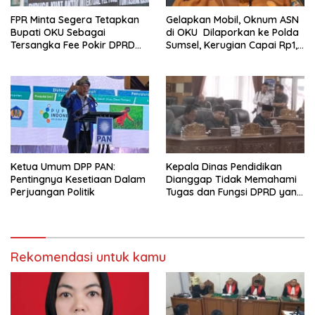
FPR Minta Segera Tetapkan
Gelapkan Mobil, Oknum ASN
Bupati OKU Sebagai
di OKU Dilaporkan ke Polda
Tersangka Fee Pokir DPRD
Sumsel, Kerugian Capai Rp1,2
OKU
Miliar
Ketua Umum DPP PAN:
Kepala Dinas Pendidikan
Pentingnya Kesetiaan Dalam
Dianggap Tidak Memahami
Perjuangan Politik
Tugas dan Fungsi DPRD yang
Diatur Dalam Konstitusi
Rekomendasi untuk kamu