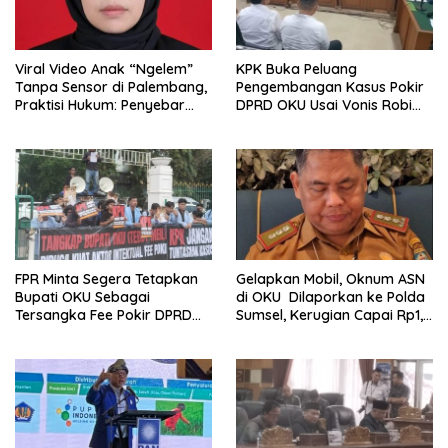
Viral Video Anak “Ngelem”
KPK Buka Peluang
Tanpa Sensor di Palembang,
Pengembangan Kasus Pokir
Praktisi Hukum: Penyebar
DPRD OKU Usai Vonis Robi
Terancam Pidana
dan Parwanto
FPR Minta Segera Tetapkan
Gelapkan Mobil, Oknum ASN
Bupati OKU Sebagai
di OKU Dilaporkan ke Polda
Tersangka Fee Pokir DPRD
Sumsel, Kerugian Capai Rp1,2
OKU
Miliar