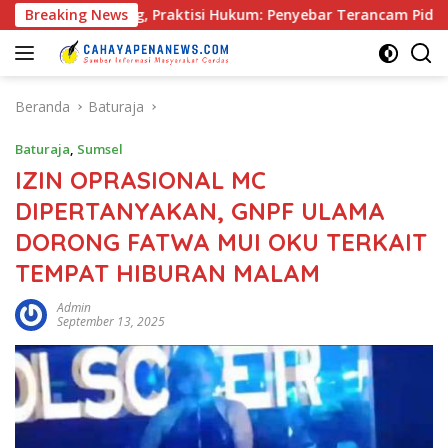
Langsung
 Palembang, Praktisi Hukum: Penyebar Terancam Pidana
Breaking News
ke
konten
Beranda
Baturaja
Baturaja
,
Sumsel
IZIN OPRASIONAL MC
DIPERTANYAKAN, GNPF ULAMA
DORONG FATWA MUI OKU TERKAIT
TEMPAT HIBURAN MALAM
Admin
September 13, 2025