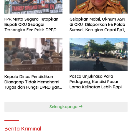
FPR Minta Segera Tetapkan
Gelapkan Mobil, Oknum ASN
Bupati OKU Sebagai
di OKU Dilaporkan ke Polda
Tersangka Fee Pokir DPRD
Sumsel, Kerugian Capai Rp1,2
OKU
Miliar
Pasca Unjukrasa Para
Kepala Dinas Pendidikan
Pedagang, Kondisi Pasar
Dianggap Tidak Memahami
Lama Kelihatan Lebih Rapi
Tugas dan Fungsi DPRD yang
Diatur Dalam Konstitusi
Selengkapnya
Berita Kriminal