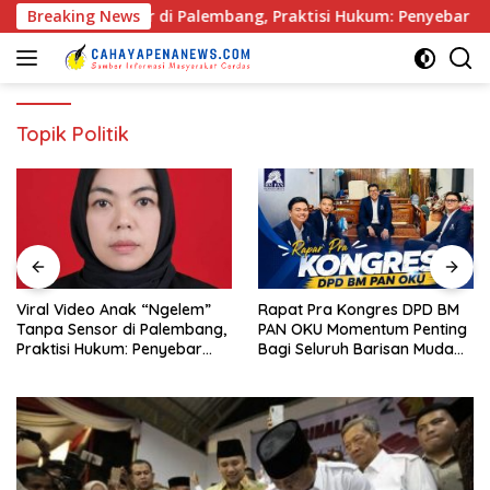
Langsung
” Tanpa Sensor di Palembang, Praktisi Hukum: Penyebar Teran
Breaking News
ke
konten
Topik Politik
Rapat Pra Kongres DPD BM
KPK Buka Peluang
PAN OKU Momentum Penting
Pengembangan Kasus Pokir
Bagi Seluruh Barisan Muda
DPRD OKU Usai Vonis Robi
Partai Amanat Nasional
dan Parwanto