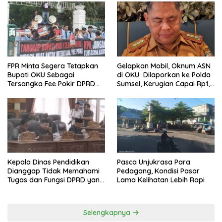
FPR Minta Segera Tetapkan
Gelapkan Mobil, Oknum ASN
Bupati OKU Sebagai
di OKU Dilaporkan ke Polda
Tersangka Fee Pokir DPRD
Sumsel, Kerugian Capai Rp1,2
OKU
Miliar
Kepala Dinas Pendidikan
Pasca Unjukrasa Para
Dianggap Tidak Memahami
Pedagang, Kondisi Pasar
Tugas dan Fungsi DPRD yang
Lama Kelihatan Lebih Rapi
Diatur Dalam Konstitusi
Selengkapnya