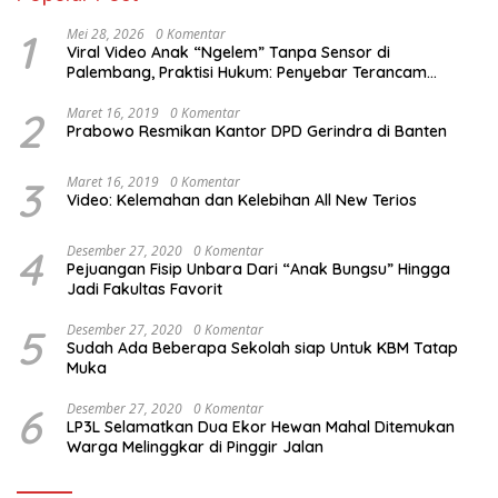
1
Mei 28, 2026
0 Komentar
Viral Video Anak “Ngelem” Tanpa Sensor di
Palembang, Praktisi Hukum: Penyebar Terancam
Pidana
2
Maret 16, 2019
0 Komentar
Prabowo Resmikan Kantor DPD Gerindra di Banten
3
Maret 16, 2019
0 Komentar
Video: Kelemahan dan Kelebihan All New Terios
4
Desember 27, 2020
0 Komentar
Pejuangan Fisip Unbara Dari “Anak Bungsu” Hingga
Jadi Fakultas Favorit
5
Desember 27, 2020
0 Komentar
Sudah Ada Beberapa Sekolah siap Untuk KBM Tatap
Muka
6
Desember 27, 2020
0 Komentar
LP3L Selamatkan Dua Ekor Hewan Mahal Ditemukan
Warga Melinggkar di Pinggir Jalan