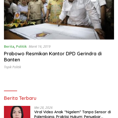
Berita
,
Politik
Maret 16, 2019
Prabowo Resmikan Kantor DPD Gerindra di
Banten
Topik Politik
Berita Terbaru
Mei 28, 2026
Viral Video Anak “Ngelem” Tanpa Sensor di
Palembang, Praktisi Hukum: Penyebar